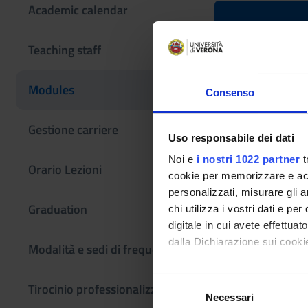
Academic calendar
Elective st
Teaching staff
Teaching code
Modules
Consenso
4S001039
Scientific Discipli
Gestione carriere
Uso responsabile dei dati
- - -
Noi e
i nostri 1022 partner
t
Orario Lezioni
cookie per memorizzare e acce
personalizzati, misurare gli an
Graduation
chi utilizza i vostri dati e pe
digitale in cui avete effettua
dalla Dichiarazione sui cookie
Modalità e sedi di frequenza
Con il tuo consenso, vorrem
S
Tirocinio professionalizzante
raccogliere informazi
Necessari
e