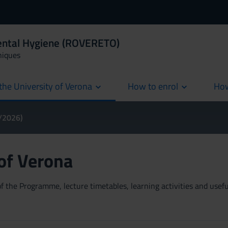
Dental Hygiene (ROVERETO)
niques
the University of Verona
How to enrol
How
cur
5/2026)
 of Verona
 the Programme, lecture timetables, learning activities and useful