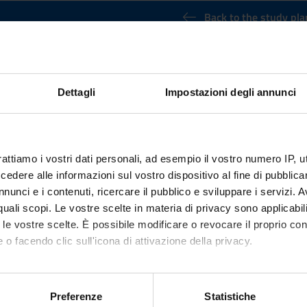
Back to the study pla
udies (It will be activated in the A.Y
Credits
Dettagli
Impostazioni degli annunci
6
nary Sector (SSD)
rattiamo i vostri dati personali, ad esempio il vostro numero IP, 
dere alle informazioni sul vostro dispositivo al fine di pubblica
nunci e i contenuti, ricercare il pubblico e sviluppare i servizi. A
r quali scopi. Le vostre scelte in materia di privacy sono applicabi
to le vostre scelte. È possibile modificare o revocare il proprio 
 o facendo clic sull'icona di attivazione della privacy.
mo anche:
oni sulla tua posizione geografica, con un'approssimazione di qu
Preferenze
Statistiche