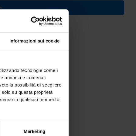
n
. 2019/2020)
Informazioni sui cookie
utilizzando tecnologie come i
re annunci e contenuti
vete la possibilità di scegliere
li solo su questa proprietà
consenso in qualsiasi momento
alche metro,
Marketing