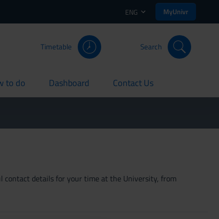
MyUnivr
ENG
Timetable
Search
 to do
Dashboard
Contact Us
rent
current
current
 contact details for your time at the University, from