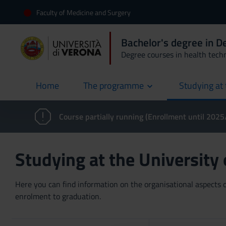
Faculty of Medicine and Surgery
Bachelor's degree in 
Degree courses in health tech
Home
The programme
Studying at 
current
Course partially running (Enrollment until 202
Studying at the University
Here you can find information on the organisational aspects of
enrolment to graduation.