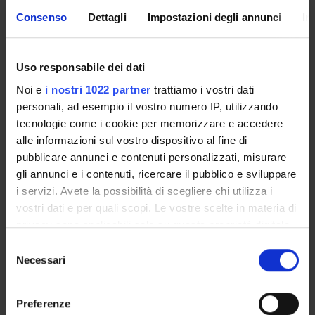
Consenso
Dettagli
Impostazioni degli annunci
In
ORAL HYGIENE EDUCATION
Uso responsabile dei dati
METHODS
Noi e
i nostri 1022 partner
trattiamo i vostri dati
personali, ad esempio il vostro numero IP, utilizzando
Credits
tecnologie come i cookie per memorizzare e accedere
1
alle informazioni sul vostro dispositivo al fine di
Period
pubblicare annunci e contenuti personalizzati, misurare
1° e 2° semestre (corsi annuali) PROFESSIONI
gli annunci e i contenuti, ricercare il pubblico e sviluppare
SANITARIE
i servizi. Avete la possibilità di scegliere chi utilizza i
vostri dati e per quali scopi. Le vostre scelte in materia di
Location
Academic staff
privacy sono applicabili solo su questa proprietà digitale
ROVERETO
Martina Bonetti
in cui avete effettuato le vostre scelte. È possibile
S
modificare o revocare il proprio consenso in qualsiasi
Necessari
e
Lessons timetable
momento dalla Dichiarazione sui cookie o facendo clic
l
sull'icona di attivazione della privacy.
e
Preferenze
z