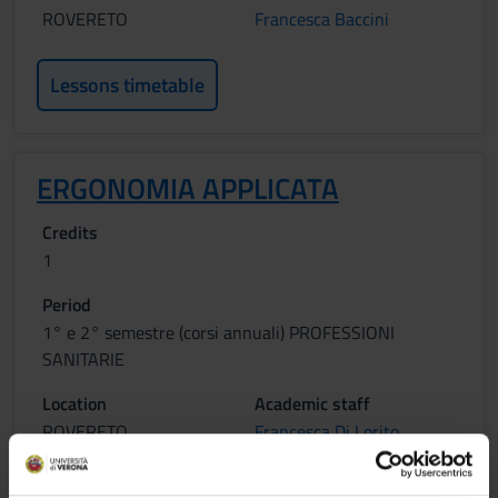
ROVERETO
Francesca Baccini
Lessons timetable
ERGONOMIA APPLICATA
Credits
1
Period
1° e 2° semestre (corsi annuali) PROFESSIONI
SANITARIE
Location
Academic staff
ROVERETO
Francesca Di Lorito
Lessons timetable