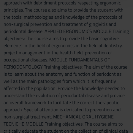
approach with debridment protocols respecting ergonomic
con altre informazioni che hai fornito loro o che hanno
principles. The course also aims to provide the student with
raccolto dal tuo utilizzo dei loro servizi.
the tools, methodologies and knowledge of the protocols of
non-surgical prevention and treatment of gingivitis and
periodontal disease. APPLIED ERGONOMICS MODULE Training
objectives: The course aims to provide the basic cognitive
elements in the field of ergonomics in the field of dentistry,
project management in the health field, prevention of
occupational diseases. MODULE FUNDAMENTALS OF
PERIODONTOLOGY Training objectives: The aim of the course
is to learn about the anatomy and function of periodont as
well as the main pathologies from which it is frequently
affected in the population. Provide the knowledge needed to
understand the evolution of periodontal disease and provide
an overall framework to facilitate the correct therapeutic
approach. Special attention is dedicated to prevention and
non-surgical treatment. MECHANICAL ORAL HYGIENE
TECNICHE MODULE Training objectives: The course aims to
critically educate the student on the collection of clinical data