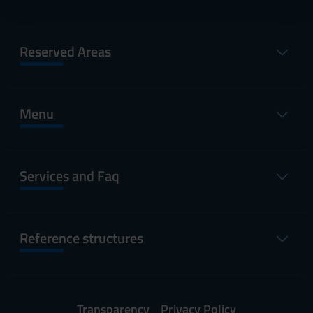
con altre informazioni che hai fornito loro o che hanno
raccolto dal tuo utilizzo dei loro servizi.
Reserved Areas
Menu
Services and Faq
Reference structures
Transparency
Privacy Policy