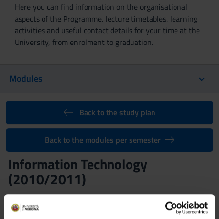
Here you can find information on the organisational
aspects of the Programme, lecture timetables, learning
activities and useful contact details for your time at the
University, from enrolment to graduation.
Modules
Back to the study plan
Back to the modules per semester
Information Technology
(2010/2011)
Teaching code
Teacher
4S00093
Alberto Fenzi