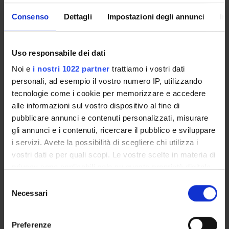
Coordinator
Credits
Consenso
Dettagli
Impostazioni degli annunci
In
Alberto Fenzi
2
Also offered in courses:
Uso responsabile dei dati
Information Technology
of the course Bachelor's
Noi e
i nostri 1022 partner
trattiamo i vostri dati
degree in Physiotherapy
personali, ad esempio il vostro numero IP, utilizzando
Seminario di informatica di base
of the
tecnologie come i cookie per memorizzare e accedere
course Bachelor's degree in Radiology Techniques for
alle informazioni sul vostro dispositivo al fine di
Imaging and Radiotherapy
pubblicare annunci e contenuti personalizzati, misurare
Language
gli annunci e i contenuti, ricercare il pubblico e sviluppare
Italian
i servizi. Avete la possibilità di scegliere chi utilizza i
vostri dati e per quali scopi. Le vostre scelte in materia di
Scientific Disciplinary Sector (SSD)
privacy sono applicabili solo su questa proprietà digitale
INF/01 - INFORMATICS
in cui avete effettuato le vostre scelte. È possibile
S
modificare o revocare il proprio consenso in qualsiasi
Necessari
Period
e
momento dalla Dichiarazione sui cookie o facendo clic
1° anno 1° semestre, 1° anno 2° semestre
l
sull'icona di attivazione della privacy.
e
Preferenze
Location