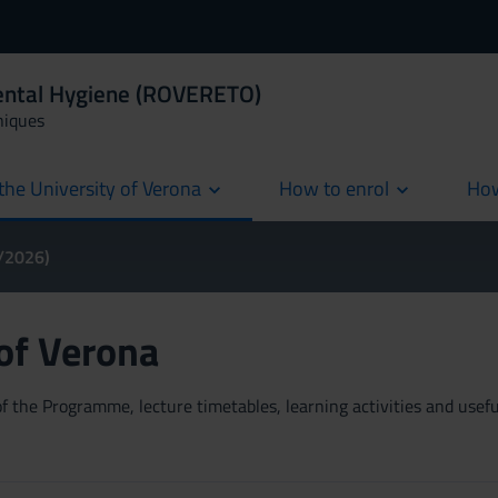
Dental Hygiene (ROVERETO)
niques
the University of Verona
How to enrol
How
cur
5/2026)
 of Verona
 the Programme, lecture timetables, learning activities and useful