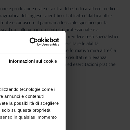
one e produzione orale e scritta di testi di carattere medico-
agmatica dell’inglese scientifico. L’attività didattica offre
utente e conoscere il panorama lessicale specifico per la
arsi ad un colloquio in un contesto professionale e a
eguenti abilità: la capacità di comprendere testi specialistici
 Il corso si propone inoltre di esercitare le abilità
linica in lingua inglese. Il percorso formativo mira altresì a
un quesito di ricerca e presentarne risultati e rilevanza.
Informazioni sui cookie
dica-zioni sugli strumenti di ricerca ed esercitazioni pratiche
utilizzando tecnologie come i
re annunci e contenuti
vete la possibilità di scegliere
ing skills.
li solo su questa proprietà
consenso in qualsiasi momento