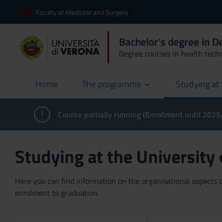
Faculty of Medicine and Surgery
Bachelor's degree in 
Degree courses in health tech
Home
The programme
Studying at 
current
Course partially running (Enrollment until 202
Studying at the University
Here you can find information on the organisational aspects of
enrolment to graduation.