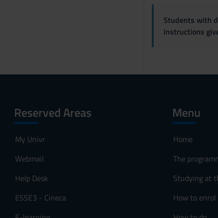
s
Students with di
o
instructions gi
Reserved Areas
Menu
My Univr
Home
Webmail
The program
Help Desk
Studying at t
ESSE3 - Cineca
How to enrol
E-learning
How to do