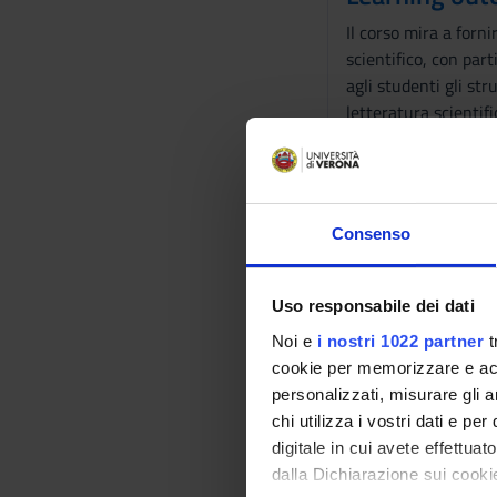
Il corso mira a forn
scientifico, con part
agli studenti gli st
letteratura scientifi
perfezionare la gramm
di interesse, la capa
linguistiche nella s
far apprendere agli s
Consenso
Durante le lezioni fr
per il consolidament
Uso responsabile dei dati
Program
Noi e
i nostri 1022 partner
t
The programme incl
cookie per memorizzare e acce
Activities in smaller
personalizzati, misurare gli an
Reading skills, resea
chi utilizza i vostri dati e pe
Terms and grammar
digitale in cui avete effettua
dalla Dichiarazione sui cookie