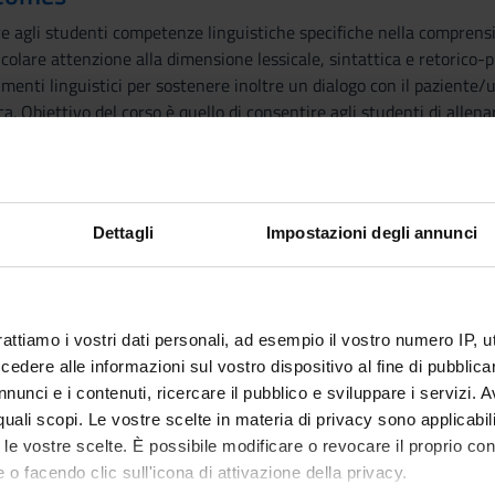
ire agli studenti competenze linguistiche specifiche nella comprensi
icolare attenzione alla dimensione lessicale, sintattica e retorico-pr
rumenti linguistici per sostenere inoltre un dialogo con il paziente/
ca. Obiettivo del corso è quello di consentire agli studenti di allen
atica. Il corso si propone di preparare gli studenti ad allenare le s
cità di gestire un dialogo con un utente in un contesto professionale.
tesura di materiale scientifico e la compilazione di documentazione c
tudenti gli standard della ricerca EBP per analizzare i resti, porsi 
Dettagli
Impostazioni degli annunci
ontali sono previste analisi di testi scientifici in lingua inglese, in
o della terminolo-gia.
rattiamo i vostri dati personali, ad esempio il vostro numero IP, 
udes:
dere alle informazioni sul vostro dispositivo al fine di pubblica
 groups for developing the following skills:
nunci e i contenuti, ricercare il pubblico e sviluppare i servizi. A
rch skills, speaking and presenting skills, dialogue skills, paraphras
r quali scopi. Le vostre scelte in materia di privacy sono applicabi
.
to le vostre scelte. È possibile modificare o revocare il proprio 
 o facendo clic sull'icona di attivazione della privacy.