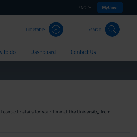
MyUnivr
ENG
Timetable
Search
 to do
Dashboard
Contact Us
rent
current
current
 contact details for your time at the University, from