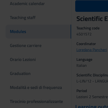
Academic calendar
Scientific
Teaching staff
Teaching code
Modules
4S01572
Coordinator
Gestione carriere
Loredana Pancheri
Orario Lezioni
Language
Italian
Graduation
Scientific Discipli
L-LIN/12 - LANG
Modalità e sedi di frequenza
Period
Lezioni 2 Semestre
Tirocinio professionalizzante
Learning ou