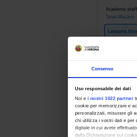
Academic staf
Tanai Macario
Lessons tim
Infectiou
Consenso
Credits
1
Uso responsabile dei dati
Period
CLID ROV LEZI
Noi e
i nostri 1022 partner
t
cookie per memorizzare e acce
Academic staf
personalizzati, misurare gli an
Elena Carrara
chi utilizza i vostri dati e pe
digitale in cui avete effettua
Lessons tim
dalla Dichiarazione sui cookie