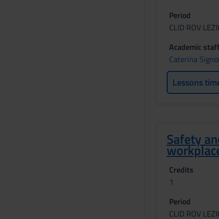
Period
CLID ROV LEZI
Academic staf
Caterina Signo
Lessons tim
Safety an
workplac
Credits
1
Period
CLID ROV LEZI