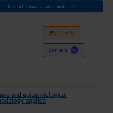
Back to the modules per semester
Moodle
Seminars
0
ene and epidemiological
odology applied
s