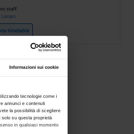
ic staff
 Lazzeri
ons timetable
Informazioni sui cookie
utilizzando tecnologie come i
re annunci e contenuti
vete la possibilità di scegliere
li solo su questa proprietà
consenso in qualsiasi momento