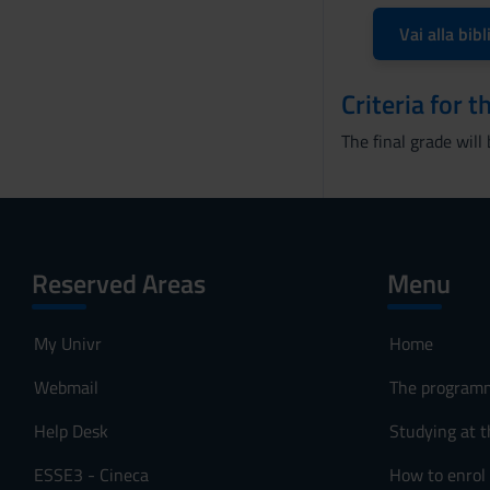
Vai alla bibl
Criteria for 
The final grade wil
Reserved Areas
Menu
My Univr
Home
Webmail
The program
Help Desk
Studying at t
ESSE3 - Cineca
How to enrol