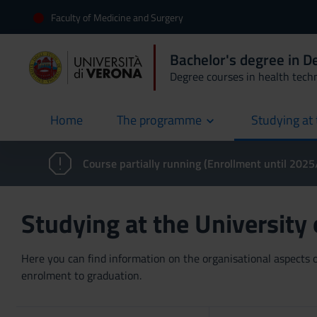
Faculty of Medicine and Surgery
Bachelor's degree in 
Degree courses in health tech
Home
The programme
Studying at 
current
Course partially running (Enrollment until 202
Studying at the University
Here you can find information on the organisational aspects of
enrolment to graduation.