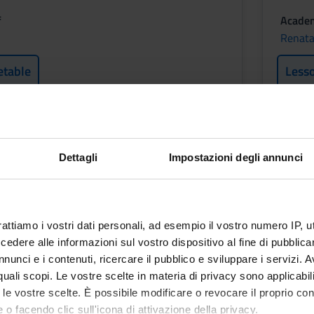
f
Academ
Renata
etable
Less
s Diseases
Dettagli
Impostazioni degli annunci
ONI 2 SEMESTRE A.A. 2024/25
rattiamo i vostri dati personali, ad esempio il vostro numero IP, 
dere alle informazioni sul vostro dispositivo al fine di pubblica
f
nunci e i contenuti, ricercare il pubblico e sviluppare i servizi. A
r quali scopi. Le vostre scelte in materia di privacy sono applicabi
to le vostre scelte. È possibile modificare o revocare il proprio 
etable
 o facendo clic sull'icona di attivazione della privacy.