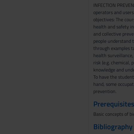
n
INFECTION PREVENT
s
operators and user
o
objectives: The cou
health and safety in
and collective preve
people understand t
through examples ta
health surveillance,
risk (e.g. chemical,
knowledge and under
To have the student
hand, some occupati
prevention.
Prerequisites
Basic concepts of b
Bibliography