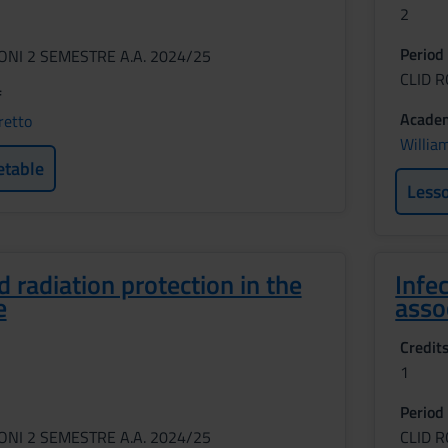
2
Period
ONI 2 SEMESTRE A.A. 2024/25
CLID R
f
Academ
retto
Willia
etable
Less
d radiation protection in the
Infe
e
asso
Credit
1
Period
ONI 2 SEMESTRE A.A. 2024/25
CLID R