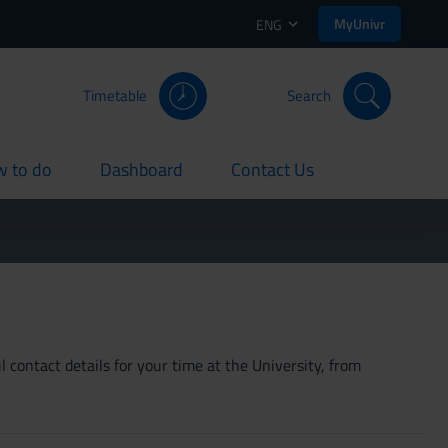
MyUnivr
ENG
Timetable
Search
 to do
Dashboard
Contact Us
rent
current
current
 contact details for your time at the University, from