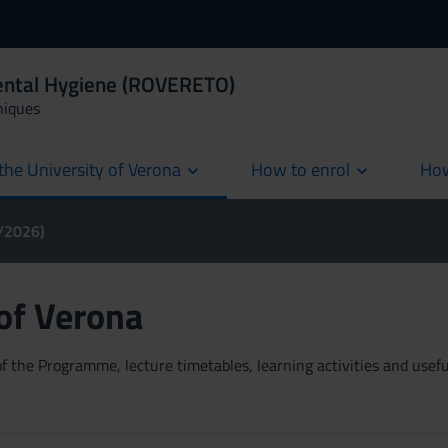
Dental Hygiene (ROVERETO)
niques
the University of Verona
How to enrol
How
cur
5/2026)
 of Verona
 the Programme, lecture timetables, learning activities and useful