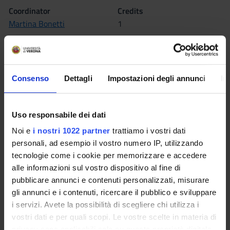
Coordinator
Credits
Martina Bonetti
1
Language
Italian
Scientific Disciplinary Sector (SSD)
Consenso
Dettagli
Impostazioni degli annunci
In
MED/50 - APPLIED MEDICAL TECHNOLOGY AND
METHODOLOGY
Uso responsabile dei dati
Period
Noi e
i nostri 1022 partner
trattiamo i vostri dati
Lez ID 1 e 2 SEMESTRE dal Oct 1, 2013 al Apr 4, 2014.
personali, ad esempio il vostro numero IP, utilizzando
tecnologie come i cookie per memorizzare e accedere
Seminars
0
alle informazioni sul vostro dispositivo al fine di
pubblicare annunci e contenuti personalizzati, misurare
Learning outcomes
gli annunci e i contenuti, ricercare il pubblico e sviluppare
i servizi. Avete la possibilità di scegliere chi utilizza i
Il corso si propone di educare criticamente lo studente ai
vostri dati e per quali scopi. Le vostre scelte in materia di
protocolli di prevenzione di trasmissioni delle infezioni e alla
privacy sono applicabili solo su questa proprietà digitale