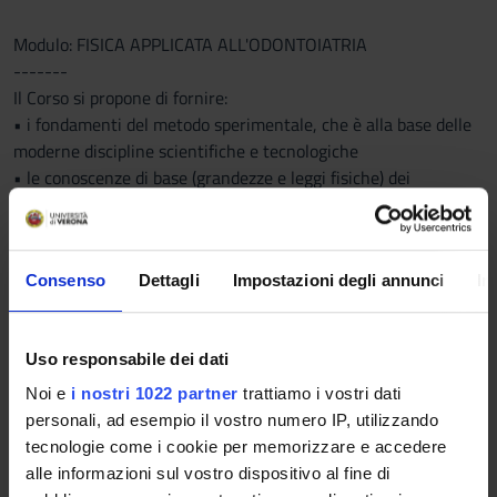
Modulo: FISICA APPLICATA ALL'ODONTOIATRIA
-------
Il Corso si propone di fornire:
• i fondamenti del metodo sperimentale, che è alla base delle
moderne discipline scientifiche e tecnologiche
• le conoscenze di base (grandezze e leggi fisiche) dei
fenomeni meccanici, con esempi ed applicazioni inerenti la
biologia e la medicina (biomeccanica).
Al termine del corso lo studente saprà applicare le conoscenze
Consenso
Dettagli
Impostazioni degli annunci
In
acquisite alla soluzione di semplici problemi.
Programma
Uso responsabile dei dati
Modulo: ORTODONZIA
-------
Noi e
i nostri 1022 partner
trattiamo i vostri dati
1) Trattamento ortodontico: evoluzione degli obiettivi.
personali, ad esempio il vostro numero IP, utilizzando
tecnologie come i cookie per memorizzare e accedere
2) Necessità e richiesta di trattamento ortodontico.
alle informazioni sul vostro dispositivo al fine di