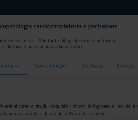
isiopatologia cardiocircolatoria e perfusione
anitarie tecniche - Abilitante alla professione sanitaria di
ocircolatoria e perfusione cardiovascolare
riversi
Come fare per
Bacheca
Contatti
current
current
current
ersi al corso di studi, i requisiti richiesti in ingresso e i servizi
re ad eventuali dubbi e domande sull'immatricolazione.