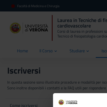
Facoltà di Medicina e Chirurgia
Laurea in Tecniche di f
cardiovascolare
Corsi di laurea in professioni s
Tecnico di fisiopatologia cardi
Home
Il Corso
Studiare
Isc
current
Iscriversi
In questa sezione sono illustrate procedure e modalità per iscriv
Sono inoltre disponibili i contatti e le FAQ utili per risponde
Come iscriversi