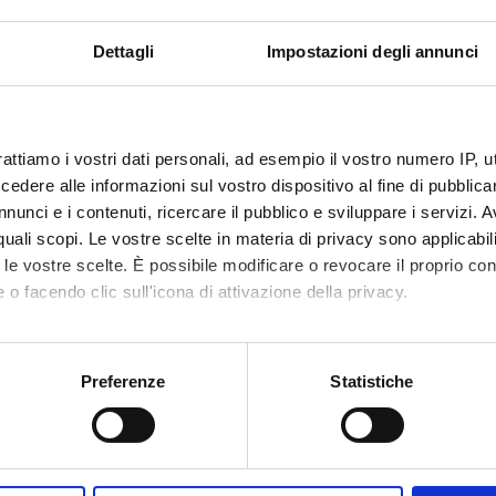
ichiesti
A.A. 2014/2015
le conoscenze di base
Dettagli
Impostazioni degli annunci
ca e matematica
rattiamo i vostri dati personali, ad esempio il vostro numero IP, 
dere alle informazioni sul vostro dispositivo al fine di pubblica
nunci e i contenuti, ricercare il pubblico e sviluppare i servizi. A
r quali scopi. Le vostre scelte in materia di privacy sono applicabi
to le vostre scelte. È possibile modificare o revocare il proprio 
 o facendo clic sull'icona di attivazione della privacy.
mo anche:
oni sulla tua posizione geografica, con un'approssimazione di qu
Servizi e Faq
Preferenze
Statistiche
spositivo, scansionandolo attivamente alla ricerca di caratteristich
Futuri studenti
aborati i tuoi dati personali e imposta le tue preferenze nella
s
consenso in qualsiasi momento dalla Dichiarazione sui cookie.
Studenti