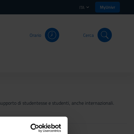
MyUnivr
ITA
Orario
Cerca
 a supporto di studentesse e studenti, anche internazionali.