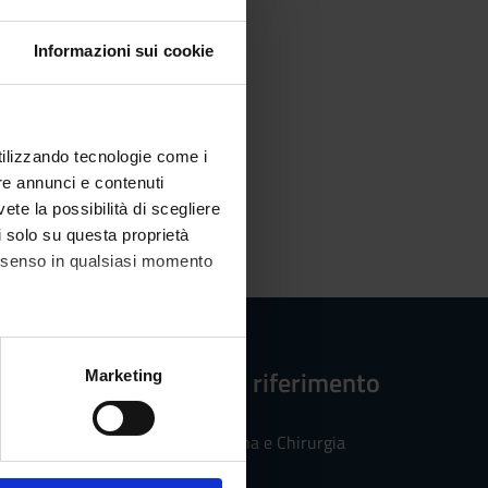
Informazioni sui cookie
utilizzando tecnologie come i
re annunci e contenuti
vete la possibilità di scegliere
li solo su questa proprietà
consenso in qualsiasi momento
alche metro,
Strutture di riferimento
Marketing
e specifiche (impronte
Facoltà di Medicina e Chirurgia
ezione dettagli
. Puoi