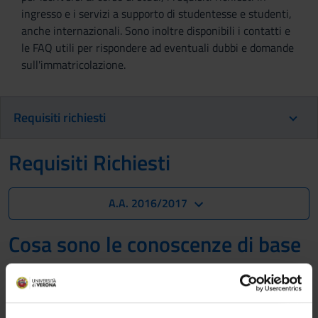
ingresso e i servizi a supporto di studentesse e studenti,
anche internazionali. Sono inoltre disponibili i contatti e
le FAQ utili per rispondere ad eventuali dubbi e domande
sull'immatricolazione.
Requisiti richiesti
Requisiti Richiesti
A.A. 2016/2017
Cosa sono le conoscenze di base
Biologia - Fisica e Matematica
Modalità di verifica
Possono essere ammessi al Corso di Laurea in Tecniche di