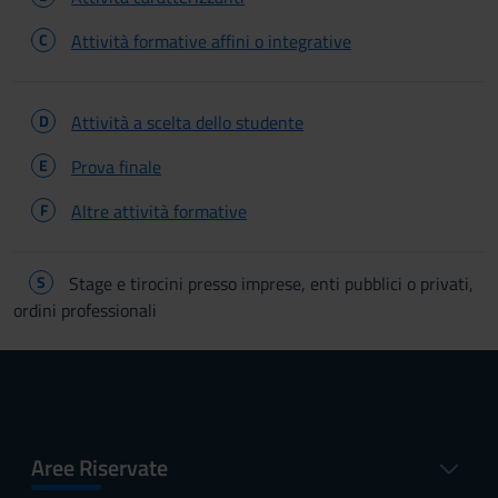
C
Attività formative affini o integrative
D
Attività a scelta dello studente
E
Prova finale
F
Altre attività formative
S
Stage e tirocini presso imprese, enti pubblici o privati,
ordini professionali
Aree Riservate