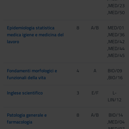
,MED/23
,MED/50
Epidemiologia statistica
8
A/B
MED/01
medica igiene e medicina del
,MED/36
lavoro
,MED/42
,MED/44
,MED/45
Fondamenti morfologici e
4
A
BIO/09
funzionali della vita
,BIO/16
Inglese scientifico
3
E/F
L-
LIN/12
Patologia generale e
8
A/B
BIO/14
farmacologia
,MED/04
,MED/07