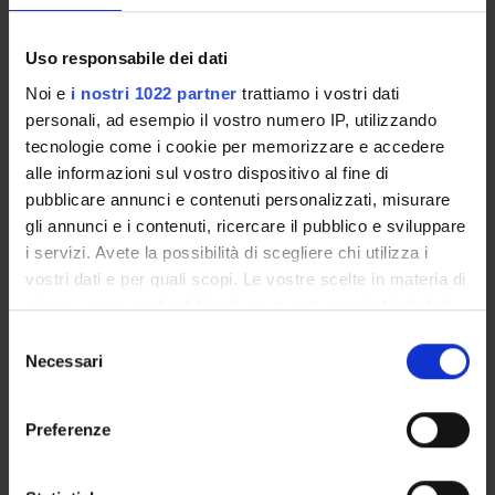
,MED/50
Uso responsabile dei dati
Circolazione extracorporea
8
A/B
MED/23
,MED/41
Noi e
i nostri 1022 partner
trattiamo i vostri dati
,MED/50
personali, ad esempio il vostro numero IP, utilizzando
tecnologie come i cookie per memorizzare e accedere
alle informazioni sul vostro dispositivo al fine di
Elettrocardiografia,
4
B
MED/11
pubblicare annunci e contenuti personalizzati, misurare
aritmologia ed
,MED/50
gli annunci e i contenuti, ricercare il pubblico e sviluppare
elettrostimolazione
i servizi. Avete la possibilità di scegliere chi utilizza i
vostri dati e per quali scopi. Le vostre scelte in materia di
Imagining cardiotoracico e
6
B
MED/11
privacy sono applicabili solo su questa proprietà digitale
sonografia cardiovascolare
,MED/36
in cui avete effettuato le vostre scelte. È possibile
,MED/50
S
modificare o revocare il proprio consenso in qualsiasi
Necessari
e
momento dalla Dichiarazione sui cookie o facendo clic
l
Pneumologia e patologia
6
B
MED/10
sull'icona di attivazione della privacy.
e
polmonare
,MED/21
Preferenze
z
,MED/50
Con il tuo consenso, vorremmo anche:
i