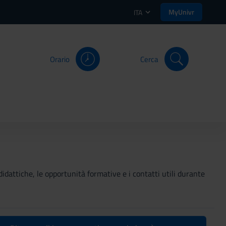
MyUnivr
ITA
Orario
Cerca
didattiche, le opportunità formative e i contatti utili durante