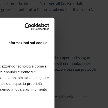
imulatori) sia altre abilità trasversali (assistenziali,
i gruppi, durante tutto l’anno accademico (I - II semestre),
Informazioni sui cookie
enatore + circuiti, macchina per il recupero del sangue
Circolazione Extra Corporea (tipo e siti di cannulazione);
utilizzando tecnologie come i
ircuito, autotrans, cpg e cannule); nozioni base sui protocolli
re annunci e contenuti
vete la possibilità di scegliere
li solo su questa proprietà
consenso in qualsiasi momento
o che il Sistema Bibliotecario mette a disposizione per
o semplice e innovativo.