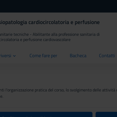
isiopatologia cardiocircolatoria e perfusione
anitarie tecniche - Abilitante alla professione sanitaria di
ocircolatoria e perfusione cardiovascolare
riversi
Come fare per
Bacheca
Contatti
current
current
current
ti l'organizzazione pratica del corso, lo svolgimento delle attività 
e.