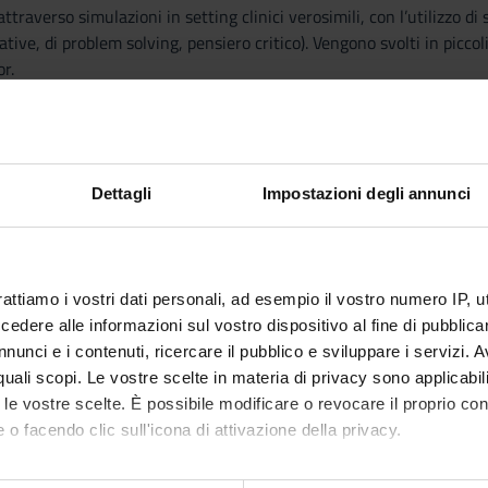
attraverso simulazioni in setting clinici verosimili, con l’utilizzo di s
tive, di problem solving, pensiero critico). Vengono svolti in piccol
or.
e nozioni di base
'apparato cardiocircolatorio e dell'apparato respiratorio
Dettagli
Impostazioni degli annunci
olazione Extra Corporea:
gazione di tutti i componenti della macchina Cuore/Polmone (ossig
china per l'infusione della soluzione cardioplegica); cannule per la 
rattiamo i vostri dati personali, ad esempio il vostro numero IP, 
protocolli operativi); materiali cec per il Congenito (ossigenatore, c
dere alle informazioni sul vostro dispositivo al fine di pubblica
adulta e pediatrica.
nunci e i contenuti, ricercare il pubblico e sviluppare i servizi. A
r quali scopi. Le vostre scelte in materia di privacy sono applicabi
to le vostre scelte. È possibile modificare o revocare il proprio 
 o facendo clic sull'icona di attivazione della privacy.
Visualizza la bibliografia con Leganto, strument
iografia
recuperare i testi in programma d'esame in mod
mo anche: