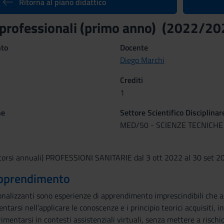
Ritorna al piano didattico
 professionali (primo anno) (2022/20
nto
Docente
Diego Marchi
Crediti
1
ne
Settore Scientifico Disciplinar
MED/50 - SCIENZE TECNICHE
corsi annuali) PROFESSIONI SANITARIE dal 3 ott 2022 al 30 set 2
 apprendimento
ionalizzanti sono esperienze di apprendimento imprescindibili che ant
entarsi nell’applicare le conoscenze e i principio teorici acquisiti, 
imentarsi in contesti assistenziali virtuali, senza mettere a rischio