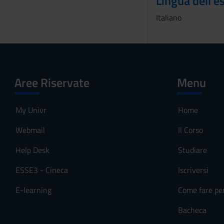
Lingua dell'
o
Italiano
Aree Riservate
Menu
My Univr
Home
Webmail
Il Corso
Help Desk
Studiare
ESSE3 - Cineca
Iscriversi
E-learning
Come fare pe
Bacheca