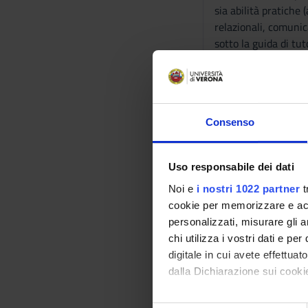
sia abilità pratiche (
relazionali, comunica
sotto la guida di tut
Prerequisiti 
Conoscenze base dell
Programma
Consenso
Materiali per la Cic
Assemblaggio e spie
Uso responsabile dei dati
intraoperatorio, mac
Noi e
i nostri 1022 partner
t
Cardioplegia (tipi e 
cookie per memorizzare e acce
operativi per la cec 
personalizzati, misurare gli an
Bibliografia
chi utilizza i vostri dati e pe
digitale in cui avete effettua
dalla Dichiarazione sui cookie
Vai alla bibl
Con il tuo consenso, vorrem