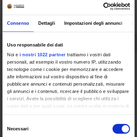
svolgimento delle attività didattiche, le opportunità
formative e i contatti utili durante tutto il percorso di
studi, fino al conseguimento del titolo finale.
Consenso
Dettagli
Impostazioni degli annunci
In
Insegnamenti
Uso responsabile dei dati
Noi e
i nostri 1022 partner
trattiamo i vostri dati
personali, ad esempio il vostro numero IP, utilizzando
Ritorna al piano didattico
tecnologie come i cookie per memorizzare e accedere
alle informazioni sul vostro dispositivo al fine di
Ritorna agli insegnamenti per periodo
pubblicare annunci e contenuti personalizzati, misurare
gli annunci e i contenuti, ricercare il pubblico e sviluppare
Inglese scientifico
i servizi. Avete la possibilità di scegliere chi utilizza i
vostri dati e per quali scopi. Le vostre scelte in materia di
Codice insegnamento
Crediti
privacy sono applicabili solo su questa proprietà digitale
4S01572
3
in cui avete effettuato le vostre scelte. È possibile
S
L'insegnamento è mutuato dall'insegnamento
Inglese
modificare o revocare il proprio consenso in qualsiasi
Necessari
e
scientifico
(2022/2023) - Laurea in Tecniche di laboratorio
momento dalla Dichiarazione sui cookie o facendo clic