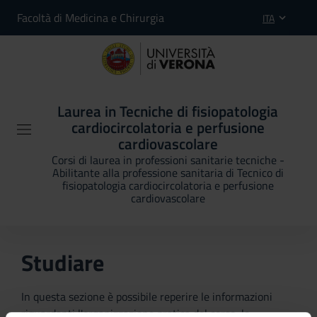
Facoltà di Medicina e Chirurgia
ITA
Laurea in Tecniche di fisiopatologia
cardiocircolatoria e perfusione
cardiovascolare
Corsi di laurea in professioni sanitarie tecniche -
Abilitante alla professione sanitaria di Tecnico di
fisiopatologia cardiocircolatoria e perfusione
cardiovascolare
Studiare
In questa sezione è possibile reperire le informazioni
riguardanti l'organizzazione pratica del corso, lo