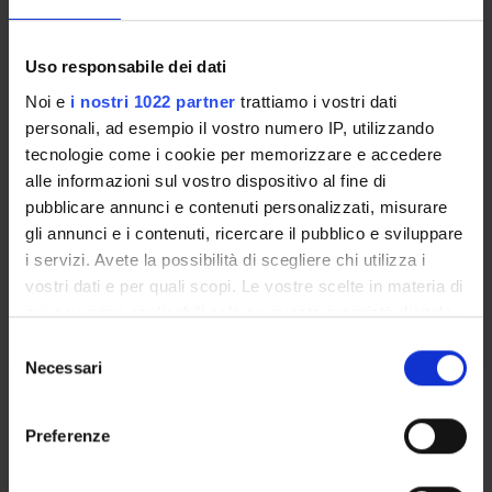
Methods and techniques of
electrocardiography 2
Uso responsabile dei dati
Credits
Noi e
i nostri 1022 partner
trattiamo i vostri dati
1
personali, ad esempio il vostro numero IP, utilizzando
tecnologie come i cookie per memorizzare e accedere
Period
alle informazioni sul vostro dispositivo al fine di
1 SEMESTRE PROFESSIONI SANITARIE
pubblicare annunci e contenuti personalizzati, misurare
gli annunci e i contenuti, ricercare il pubblico e sviluppare
Academic staff
i servizi. Avete la possibilità di scegliere chi utilizza i
Massimiliano Marini
vostri dati e per quali scopi. Le vostre scelte in materia di
privacy sono applicabili solo su questa proprietà digitale
Lessons timetable
in cui avete effettuato le vostre scelte. È possibile
S
modificare o revocare il proprio consenso in qualsiasi
Necessari
e
momento dalla Dichiarazione sui cookie o facendo clic
Learning objectives
l
sull'icona di attivazione della privacy.
e
Preferenze
Obiettivi formativi: Scopo del corso è la acquisizione da parte
z
dello studente delle nozioni base di elettrocardiografia. Dopo
Con il tuo consenso, vorremmo anche:
i