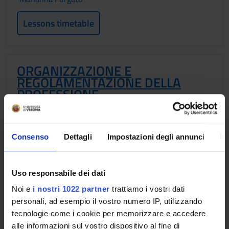
Lessons timetable
ORGANIZZAZIONE E
REGOLAMENTAZIONE DELLA
PROFESSIONE
Credits
1
Consenso
Dettagli
Impostazioni degli annunci
In
Period
2 SEMESTRE PROFESSIONI SANITARIE
Uso responsabile dei dati
Academic staff
Noi e
i nostri 1022 partner
trattiamo i vostri dati
Not yet assigned
personali, ad esempio il vostro numero IP, utilizzando
tecnologie come i cookie per memorizzare e accedere
Lessons timetable
alle informazioni sul vostro dispositivo al fine di