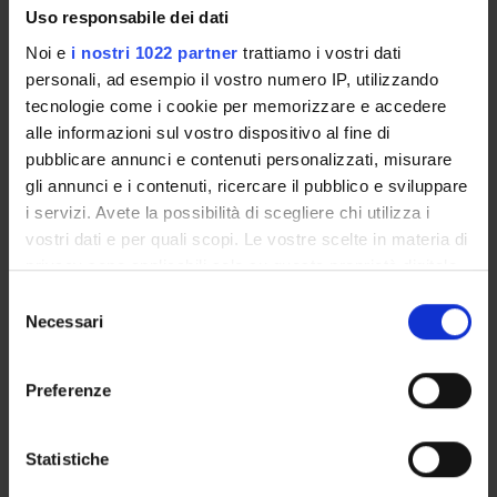
Uso responsabile dei dati
Credits
Language
Noi e
i nostri 1022 partner
trattiamo i vostri dati
2
Italian
personali, ad esempio il vostro numero IP, utilizzando
Scientific Disciplinary Sector (SSD)
tecnologie come i cookie per memorizzare e accedere
MED/11 - CARDIOVASCULAR DISEASES
alle informazioni sul vostro dispositivo al fine di
pubblicare annunci e contenuti personalizzati, misurare
Period
gli annunci e i contenuti, ricercare il pubblico e sviluppare
lez 2anno 1 semestre dal Oct 1, 2012 al Dec 20, 2012.
i servizi. Avete la possibilità di scegliere chi utilizza i
vostri dati e per quali scopi. Le vostre scelte in materia di
Location
privacy sono applicabili solo su questa proprietà digitale
VERONA
in cui avete effettuato le vostre scelte. È possibile
S
modificare o revocare il proprio consenso in qualsiasi
Necessari
e
Seminars
0
momento dalla Dichiarazione sui cookie o facendo clic
l
sull'icona di attivazione della privacy.
e
Preferenze
To show the organization of the course that
z
includes this module, follow this link:
Course
Con il tuo consenso, vorremmo anche:
i
organization
raccogliere informazioni sulla tua posizione
o
Statistiche
geografica, con un'approssimazione di qualche
n