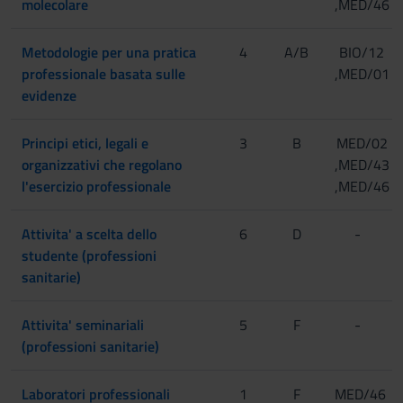
molecolare
,MED/46
Metodologie per una pratica
4
A/B
BIO/12
professionale basata sulle
,MED/01
evidenze
Principi etici, legali e
3
B
MED/02
organizzativi che regolano
,MED/43
l'esercizio professionale
,MED/46
Attivita' a scelta dello
6
D
-
studente (professioni
sanitarie)
Attivita' seminariali
5
F
-
(professioni sanitarie)
Laboratori professionali
1
F
MED/46