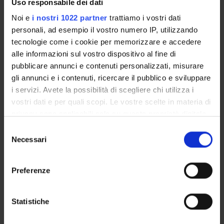
Uso responsabile dei dati
Noi e
i nostri 1022 partner
trattiamo i vostri dati
Metodologie diagnostiche di
6
B
MED/05
personali, ad esempio il vostro numero IP, utilizzando
patologia clinica
,MED/46
tecnologie come i cookie per memorizzare e accedere
alle informazioni sul vostro dispositivo al fine di
Scienze cliniche
4
B
MED/06
pubblicare annunci e contenuti personalizzati, misurare
,MED/11
gli annunci e i contenuti, ricercare il pubblico e sviluppare
,MED/13
i servizi. Avete la possibilità di scegliere chi utilizza i
,MED/15
vostri dati e per quali scopi. Le vostre scelte in materia di
privacy sono applicabili solo su questa proprietà digitale
Scienze della patologia
6
B
MED/04
in cui avete effettuato le vostre scelte. È possibile
S
umana
modificare o revocare il proprio consenso in qualsiasi
Necessari
e
momento dalla Dichiarazione sui cookie o facendo clic
l
Scienze farmacologiche
4
A/B
BIO/14
sull'icona di attivazione della privacy.
e
Preferenze
,MED/46
z
Con il tuo consenso, vorremmo anche:
i
Laboratori professionali
1
F
MED/46
raccogliere informazioni sulla tua posizione
o
Statistiche
(secondo anno)
geografica, con un'approssimazione di qualche
n
metro,