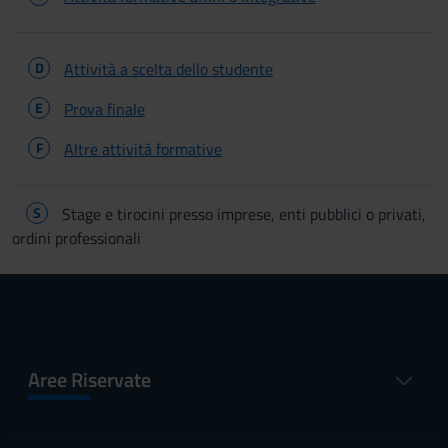
D
Attività a scelta dello studente
E
Prova finale
F
Altre attività formative
S
Stage e tirocini presso imprese, enti pubblici o privati,
ordini professionali
Aree Riservate