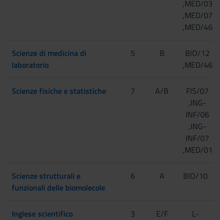
,MED/03
,MED/07
,MED/46
Scienze di medicina di
5
B
BIO/12
laboratorio
,MED/46
Scienze fisiche e statistiche
7
A/B
FIS/07
,ING-
INF/06
,ING-
INF/07
,MED/01
Scienze strutturali e
6
A
BIO/10
funzionali delle biomolecole
Inglese scientifico
3
E/F
L-