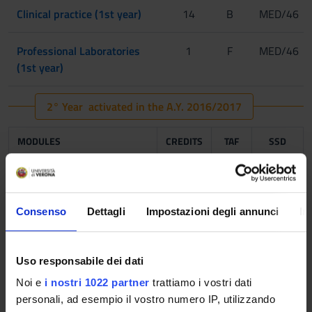
Clinical practice (1st year)
14
B
MED/46
Professional Laboratories
1
F
MED/46
(1st year)
2° Year activated in the A.Y. 2016/2017
MODULES
CREDITS
TAF
SSD
Diagnostic Methodologies of
9
B
MED/08
Pathological Anatomy
,MED/46
Consenso
Dettagli
Impostazioni degli annunci
In
Methods in the Diagnostic
8
B
MED/07
Microbiology
,MED/46
,VET/06
Uso responsabile dei dati
Noi e
i nostri 1022 partner
trattiamo i vostri dati
Diagnostic Methodologies of
6
B
MED/05
personali, ad esempio il vostro numero IP, utilizzando