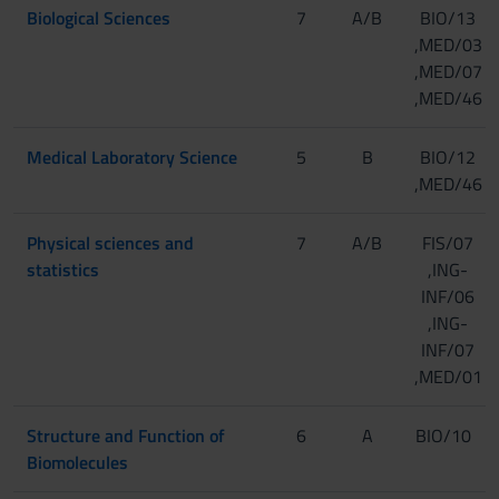
Biological Sciences
7
A/B
BIO/13
,MED/03
,MED/07
,MED/46
Medical Laboratory Science
5
B
BIO/12
,MED/46
Physical sciences and
7
A/B
FIS/07
statistics
,ING-
INF/06
,ING-
INF/07
,MED/01
Structure and Function of
6
A
BIO/10
Biomolecules