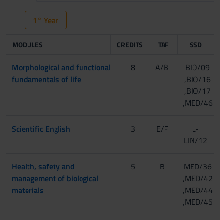
1° Year
MODULES
CREDITS
TAF
SSD
Morphological and functional
8
A/B
BIO/09
fundamentals of life
,BIO/16
,BIO/17
,MED/46
Scientific English
3
E/F
L-
LIN/12
Health, safety and
5
B
MED/36
management of biological
,MED/42
materials
,MED/44
,MED/45