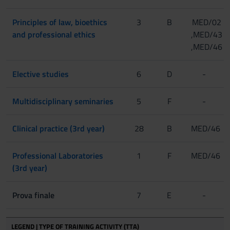
Principles of law, bioethics
3
B
MED/02
and professional ethics
,MED/43
,MED/46
Elective studies
6
D
-
Multidisciplinary seminaries
5
F
-
Clinical practice (3rd year)
28
B
MED/46
Professional Laboratories
1
F
MED/46
(3rd year)
Prova finale
7
E
-
LEGEND | TYPE OF TRAINING ACTIVITY (TTA)