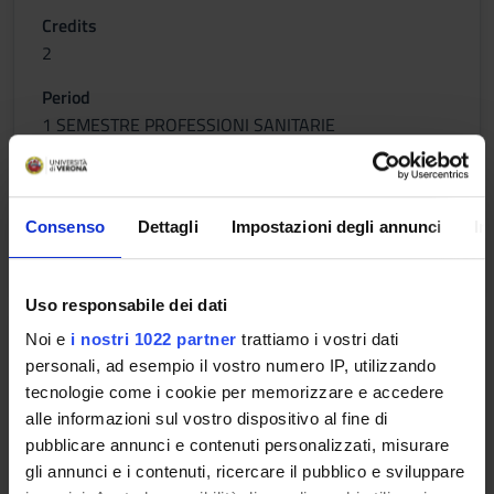
Credits
2
Period
1 SEMESTRE PROFESSIONI SANITARIE
Academic staff
Maria Teresa Valenti
Consenso
Dettagli
Impostazioni degli annunci
In
Lessons timetable
Uso responsabile dei dati
BIOCHIMICA E CHIMICA
Noi e
i nostri 1022 partner
trattiamo i vostri dati
DELL'INQUINAMENTO
personali, ad esempio il vostro numero IP, utilizzando
AMBIENTALE
tecnologie come i cookie per memorizzare e accedere
alle informazioni sul vostro dispositivo al fine di
Credits
pubblicare annunci e contenuti personalizzati, misurare
1
gli annunci e i contenuti, ricercare il pubblico e sviluppare