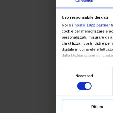
Consenso
Module: PATOLOG
Uso responsabile dei dati
-------
Noi e
i nostri 1022 partner
t
cookie per memorizzare e acce
personalizzati, misurare gli an
Module: METODI E 
chi utilizza i vostri dati e pe
-------
digitale in cui avete effettua
dalla Dichiarazione sui cookie
Program
Con il tuo consenso, vorrem
Module: ISTOPATO
S
-------
raccogliere informazi
Necessari
e
Identificare il tuo di
l
digitali).
e
Approfondisci come vengono el
z
Module: CITOPATO
modificare o ritirare il tuo 
i
-------
o
Rifiuta
Utilizziamo i cookie per perso
n