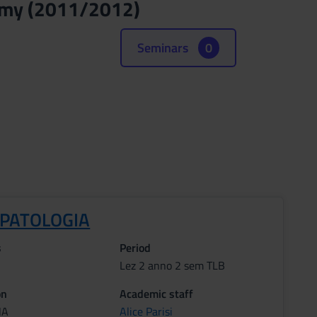
tomy (2011/2012)
Seminars
0
OPATOLOGIA
s
Period
Lez 2 anno 2 sem TLB
on
Academic staff
NA
Alice Parisi