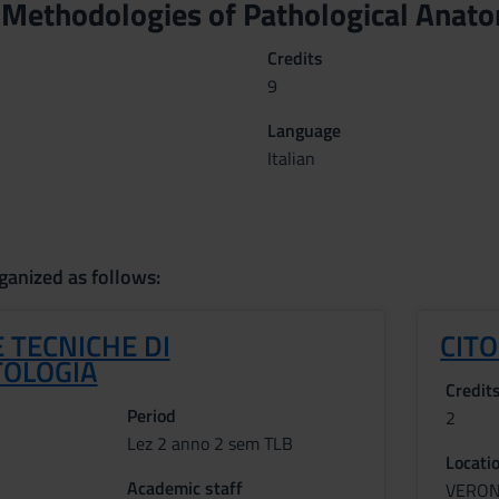
 Methodologies of Pathological Ana
Credits
9
Language
Italian
ganized as follows:
 TECNICHE DI
CIT
TOLOGIA
Credit
Period
2
Lez 2 anno 2 sem TLB
Locati
Academic staff
VERO