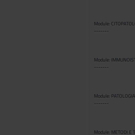
Module: CITOPATO
-------
Module: IMMUNOIS
-------
Module: PATOLOG
-------
Module: METODI E 