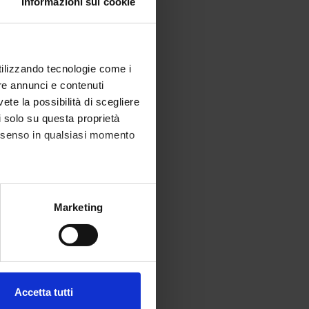
Informazioni sui cookie
utilizzando tecnologie come i
re annunci e contenuti
vete la possibilità di scegliere
li solo su questa proprietà
consenso in qualsiasi momento
alche metro,
Marketing
e specifiche (impronte
ezione dettagli
. Puoi
Accetta tutti
l media e per analizzare il