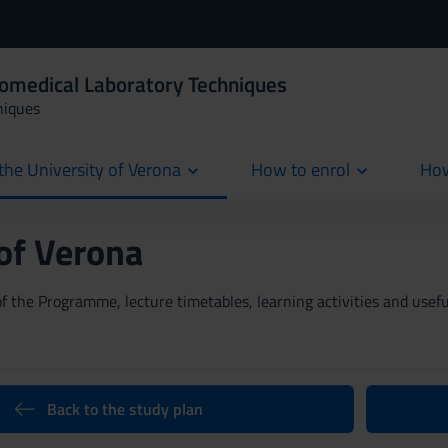
iomedical Laboratory Techniques
niques
the University of Verona
How to enrol
How
cur
 of Verona
 the Programme, lecture timetables, learning activities and useful
Back to the study plan