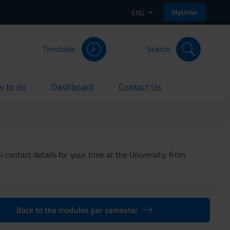
MyUnivr
ENG
Timetable
Search
 to do
Dashboard
Contact Us
rent
current
current
 contact details for your time at the University, from
Back to the modules per semester