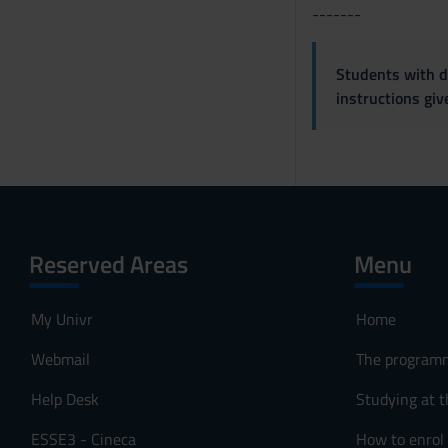
-------
Students with di
instructions gi
Reserved Areas
Menu
My Univr
Home
Webmail
The program
Help Desk
Studying at t
ESSE3 - Cineca
How to enrol