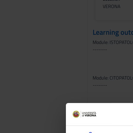
VERONA
Learning ou
Module: ISTOPATO
-------
Module: CITOPATO
-------
Module: IMMUNOIS
-------