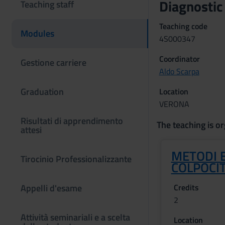
Diagnostic
Teaching staff
Teaching code
Modules
4S000347
Coordinator
Gestione carriere
Aldo Scarpa
Graduation
Location
VERONA
Risultati di apprendimento
The teaching is or
attesi
METODI E
Tirocinio Professionalizzante
COLPOCI
Appelli d'esame
Credits
2
Attività seminariali e a scelta
Location