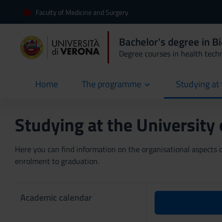
Faculty of Medicine and Surgery
Bachelor's degree in B
Degree courses in health tech
Home
The programme
Studying at 
current
Studying at the University
Here you can find information on the organisational aspects of
enrolment to graduation.
Academic calendar