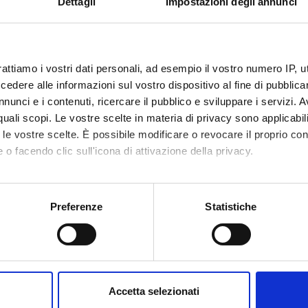
Dettagli
Impostazioni degli annunci
IA MOLECOLARE
rattiamo i vostri dati personali, ad esempio il vostro numero IP, 
dere alle informazioni sul vostro dispositivo al fine di pubblica
nunci e i contenuti, ricercare il pubblico e sviluppare i servizi. A
TECNICHE DI COLPOCITOLOGIA
r quali scopi. Le vostre scelte in materia di privacy sono applicabi
to le vostre scelte. È possibile modificare o revocare il proprio 
 o facendo clic sull'icona di attivazione della privacy.
mo anche:
LOGIA
oni sulla tua posizione geografica, con un'approssimazione di qu
Preferenze
Statistiche
spositivo, scansionandolo attivamente alla ricerca di caratteristich
aborati i tuoi dati personali e imposta le tue preferenze nella
s
LOGIA
consenso in qualsiasi momento dalla Dichiarazione sui cookie.
Accetta selezionati
nalizzare contenuti ed annunci, per fornire funzionalità dei socia