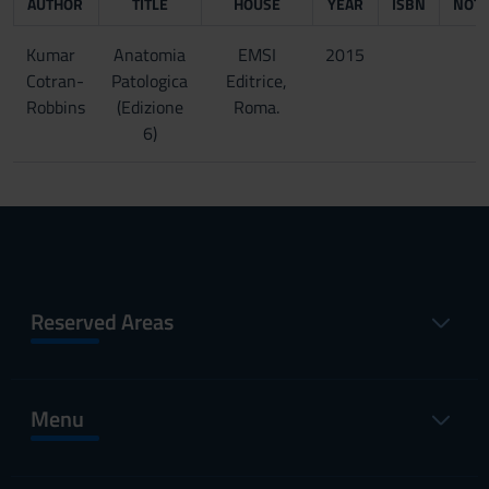
AUTHOR
TITLE
HOUSE
YEAR
ISBN
NOT
Kumar
Anatomia
EMSI
2015
Cotran-
Patologica
Editrice,
Robbins
(Edizione
Roma.
6)
Reserved Areas
Menu