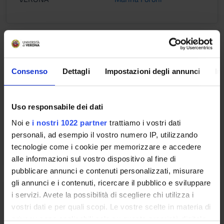
CITOPATOLOGIA
Credits
Consenso
Dettagli
Impostazioni degli annunci
In
2
Period
Uso responsabile dei dati
TLB - VR - LEZ 2A 2SEMESTRE
Noi e
i nostri 1022 partner
trattiamo i vostri dati
Location
Academic staff
personali, ad esempio il vostro numero IP, utilizzando
VERONA
Guido Martignoni
tecnologie come i cookie per memorizzare e accedere
alle informazioni sul vostro dispositivo al fine di
pubblicare annunci e contenuti personalizzati, misurare
gli annunci e i contenuti, ricercare il pubblico e sviluppare
ISTOPATOLOGIA
i servizi. Avete la possibilità di scegliere chi utilizza i
vostri dati e per quali scopi. Le vostre scelte in materia di
Credits
privacy sono applicabili solo su questa proprietà digitale