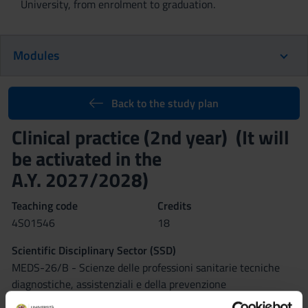
University, from enrolment to graduation.
Modules
Back to the study plan
Clinical practice (2nd year) (It will
be activated in the
A.Y. 2027/2028)
Teaching code
Credits
4S01546
18
Scientific Disciplinary Sector (SSD)
MEDS-26/B - Scienze delle professioni sanitarie tecniche
diagnostiche, assistenziali e della prevenzione