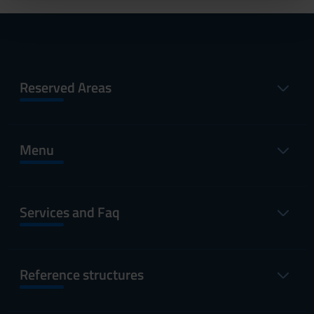
pubblicità e social media, i quali potrebbero combinarle
con altre informazioni che hai fornito loro o che hanno
raccolto dal tuo utilizzo dei loro servizi.
Reserved Areas
Menu
Services and Faq
Reference structures