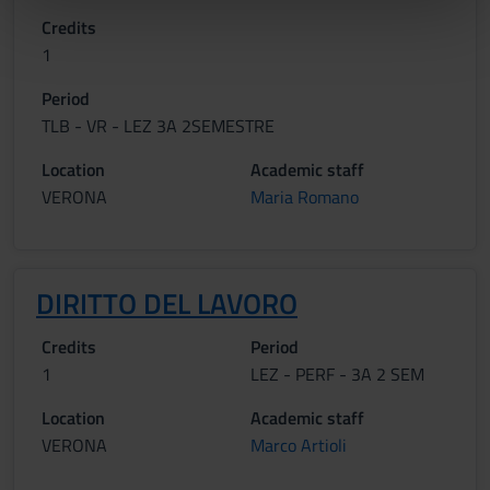
nostri partner che si occupano di analisi dei dati web,
Credits
pubblicità e social media, i quali potrebbero combinarle
1
con altre informazioni che hai fornito loro o che hanno
raccolto dal tuo utilizzo dei loro servizi.
Period
TLB - VR - LEZ 3A 2SEMESTRE
Location
Academic staff
VERONA
Maria Romano
DIRITTO DEL LAVORO
Credits
Period
1
LEZ - PERF - 3A 2 SEM
Location
Academic staff
VERONA
Marco Artioli