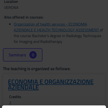
Location
VERONA
Also offered in courses:
Organization of health services - ECONOMIA
AZIENDALE E HEALTH TECHNOLOGY ASSESSMENT
of
the course Bachelor's degree in Radiology Techniques
for Imaging and Radiotherapy
Seminars
0
The teaching is organized as follows:
ECONOMIA E ORGANIZZAZIONE
AZIENDALE
Credits
2