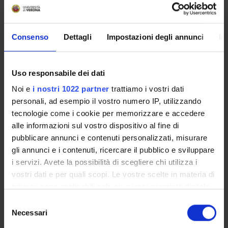
Period
TLB - VR - LEZ 3A 2SEMESTRE
Consenso
Dettagli
Impostazioni degli annunci
In
Location
Academic staff
VERONA
Chiara Leardini
Uso responsabile dei dati
Noi e
i nostri 1022 partner
trattiamo i vostri dati
ORGANIZZAZIONE DEL SISTEMA
personali, ad esempio il vostro numero IP, utilizzando
SANITARIO E LEGISLAZIONE
tecnologie come i cookie per memorizzare e accedere
SANITARIA
alle informazioni sul vostro dispositivo al fine di
pubblicare annunci e contenuti personalizzati, misurare
Credits
gli annunci e i contenuti, ricercare il pubblico e sviluppare
1
i servizi. Avete la possibilità di scegliere chi utilizza i
vostri dati e per quali scopi. Le vostre scelte in materia di
Period
privacy sono applicabili solo su questa proprietà digitale
TLB - VR - LEZ 3A 2SEMESTRE
in cui avete effettuato le vostre scelte. È possibile
S
modificare o revocare il proprio consenso in qualsiasi
Necessari
Location
Academic staff
e
momento dalla Dichiarazione sui cookie o facendo clic
VERONA
Gabriele Romano
l