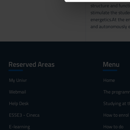
structure and funct
di analisi dei dati web, pubbl
d
stimulate the stude
che hanno raccolto dal tuo uti
e
energetics.At the en
l
and autonomously ev
c
o
n
s
e
Reserved Areas
Menu
n
s
o
My Univr
Home
Webmail
The program
Help Desk
Studying at t
ESSE3 - Cineca
How to enrol
E-learning
How to do