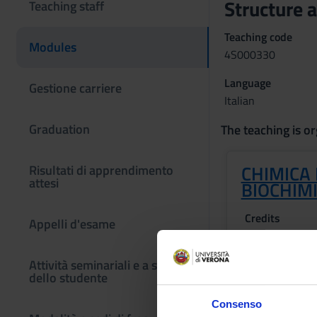
Structure 
Teaching staff
Teaching code
Modules
4S000330
Language
Gestione carriere
Italian
Graduation
The teaching is or
CHIMICA
Risultati di apprendimento
attesi
BIOCHIM
Credits
Appelli d'esame
3
Attività seminariali e a scelta
Period
dello studente
1 SEMESTRE P
Consenso
Academic staf