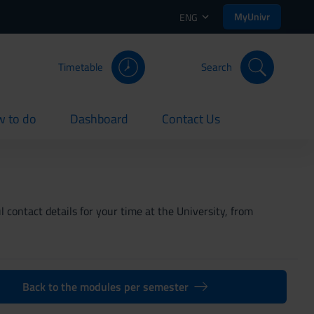
MyUnivr
ENG
Timetable
Search
 to do
Dashboard
Contact Us
rent
current
current
 contact details for your time at the University, from
Back to the modules per semester