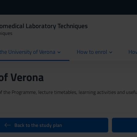
iomedical Laboratory Techniques
niques
the University of Verona
How to enrol
How
cur
 of Verona
 the Programme, lecture timetables, learning activities and useful
Back to the study plan