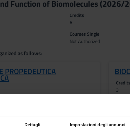
and Function of Biomolecules (2026/
Credits
6
Courses Single
Not Authorized
ganized as follows:
 E PROPEDEUTICA
BIO
ICA
Credit
3
Period
1 SEM
ROFESSIONI SANITARIE
Academ
Dettagli
Impostazioni degli annunci
f
Sofia 