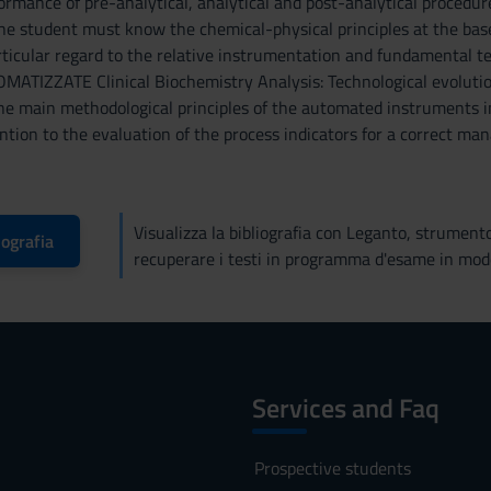
formance of pre-analytical, analytical and post-analytical pro
e student must know the chemical-physical principles at the base
rticular regard to the relative instrumentation and fundamental
TIZZATE Clinical Biochemistry Analysis: Technological evolution
e main methodological principles of the automated instruments in 
ntion to the evaluation of the process indicators for a correct man
Visualizza la bibliografia con Leganto, strument
iografia
recuperare i testi in programma d'esame in mod
Services and Faq
Prospective students