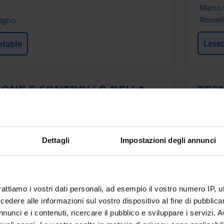
Marco 
Rossel
vagno
Less
etable
IONE E CONTROLLO DELLA
TEC
 DEI SERVIZI DIAGNOSTICI
AUT
Credit
1
Dettagli
Impostazioni degli annunci
Period
ROFESSIONI SANITARIE
2 SEM
f
Academ
rattiamo i vostri dati personali, ad esempio il vostro numero IP, 
vagno
Elisa 
dere alle informazioni sul vostro dispositivo al fine di pubblica
nunci e i contenuti, ricercare il pubblico e sviluppare i servizi. A
etable
Less