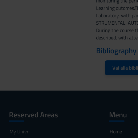
monitoring the per
s
Learning outomes:Th
e
Laboratory, with pa
n
STRUMENTALI AUTOMA
s
During the course th
o
described, with atte
Bibliography
Vai alla bibl
Reserved Areas
Menu
My Univr
Home