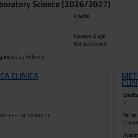
boratory Science (2026/2027)
Credits
7
Courses Single
Not Authorized
ganized as follows:
CA CLINICA
METO
CLIN
Credit
2
Period
ROFESSIONI SANITARIE
2 SEM
f
Academ