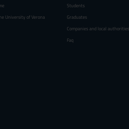
me
Students
he University of Verona
Graduates
Companies and local authoritie
Faq