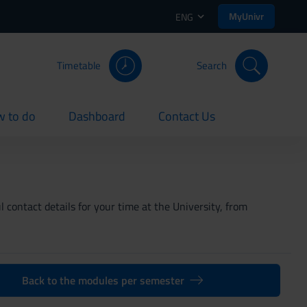
MyUnivr
ENG
Timetable
Search
 to do
Dashboard
Contact Us
rent
current
current
 contact details for your time at the University, from
Back to the modules per semester