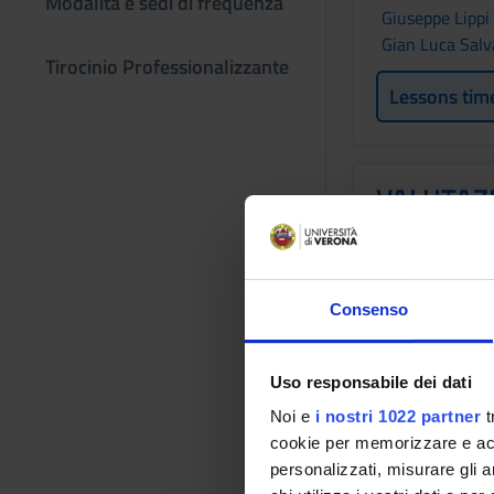
Modalità e sedi di frequenza
Giuseppe Lippi
Gian Luca Sal
Tirocinio Professionalizzante
Lessons tim
VALUTAZ
QUALITA'
Credits
2
Consenso
Period
2 SEMESTRE P
Uso responsabile dei dati
Academic staf
Noi e
i nostri 1022 partner
t
Gian Luca Sal
cookie per memorizzare e acce
personalizzati, misurare gli an
Lessons tim