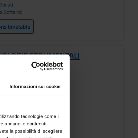
Benati
la Gottardo
ons timetable
NOLOGIE STRUMENTALI
OMATIZZATE
s
Informazioni sui cookie
ESTRE PROFESSIONI SANITARIE
ic staff
utilizzando tecnologie come i
Danese
re annunci e contenuti
vete la possibilità di scegliere
ons timetable