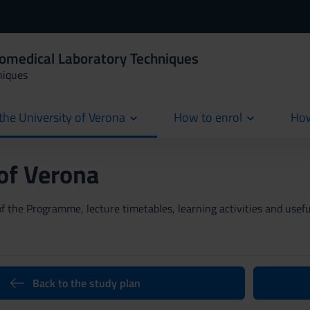
iomedical Laboratory Techniques
niques
the University of Verona
How to enrol
How
cur
 of Verona
 the Programme, lecture timetables, learning activities and useful
Back to the study plan