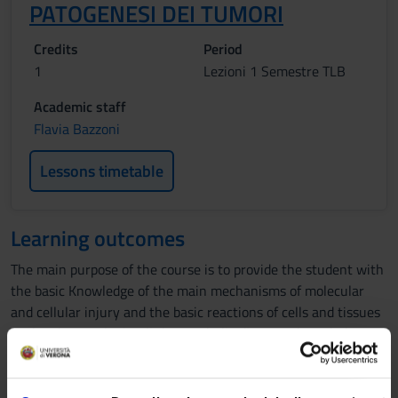
PATOGENESI DEI TUMORI
Credits
Period
1
Lezioni 1 Semestre TLB
Academic staff
Flavia Bazzoni
Lessons timetable
Learning outcomes
The main purpose of the course is to provide the student with
the basic Knowledge of the main mechanisms of molecular
and cellular injury and the basic reactions of cells and tissues
to the abnormal stimuli that underlie diseases, knowledge
required for the comprehension of the bio-medical
methodologies utilized in tumor biology and diagnosis,
acquisition of the general knowledge of the fundamental