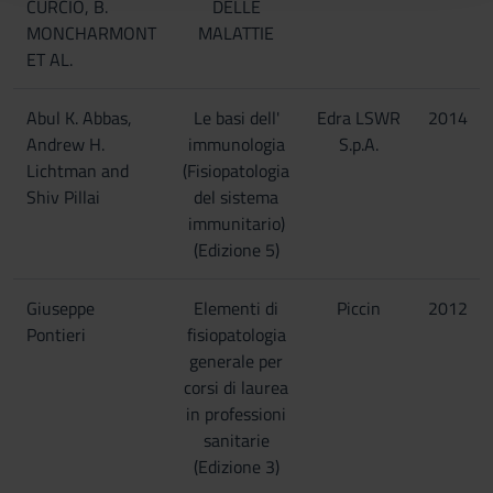
CURCIO, B.
DELLE
raccolto dal tuo utilizzo dei loro servizi.
MONCHARMONT
MALATTIE
ET AL.
Abul K. Abbas,
Le basi dell'
Edra LSWR
2014
Andrew H.
immunologia
S.p.A.
Lichtman and
(Fisiopatologia
Shiv Pillai
del sistema
immunitario)
(Edizione 5)
Giuseppe
Elementi di
Piccin
2012
Pontieri
fisiopatologia
generale per
corsi di laurea
in professioni
sanitarie
(Edizione 3)