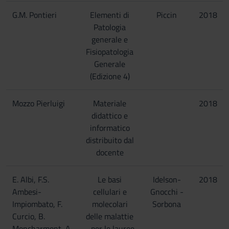
G.M. Pontieri
Elementi di
Piccin
2018
Patologia
generale e
Fisiopatologia
Generale
(Edizione 4)
Mozzo Pierluigi
Materiale
2018
didattico e
informatico
distribuito dal
docente
E. Albi, F.S.
Le basi
Idelson-
2018
Ambesi-
cellulari e
Gnocchi -
Impiombato, F.
molecolari
Sorbona
Curcio, B.
delle malattie
Moncharmont, A
- per le lauree