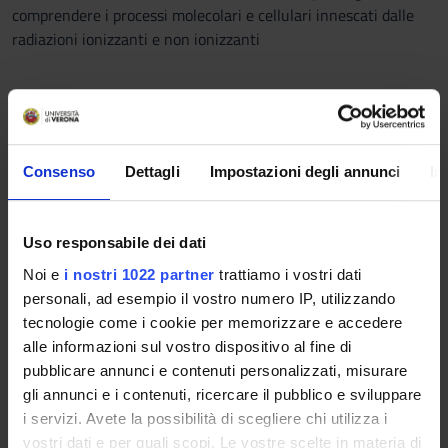
comprendere i processi molecolari e cellulari innescati dalle
radiazioni ionizzanti e non ionizzanti
Program
Consenso
Dettagli
Impostazioni degli annunci
In
Basi del pensiero biologico moderno, Comparsa dei primi
organismi sulla terra
Procarioti: caratteristiche generali, Evoluzione da procarioti a
Uso responsabile dei dati
eucarioti
Noi e
i nostri 1022 partner
trattiamo i vostri dati
La cellula eucariotica: caratteristiche generali, Evoluzione
personali, ad esempio il vostro numero IP, utilizzando
degli organismi pluricellulari
tecnologie come i cookie per memorizzare e accedere
Il nucleo, i cromosomi, Divisione cellulare: mitosi
alle informazioni sul vostro dispositivo al fine di
Riproduzione sessuata e meiosi. Gametogenesi nell’uomo
pubblicare annunci e contenuti personalizzati, misurare
Cariotipo umano normale e patologico, Cromosomi sessuali,
gli annunci e i contenuti, ricercare il pubblico e sviluppare
compensazione del dosaggio genico
i servizi. Avete la possibilità di scegliere chi utilizza i
Basi molecolari dell’informazione ereditaria. DNA. Struttura e
vostri dati e per quali scopi. Le vostre scelte in materia di