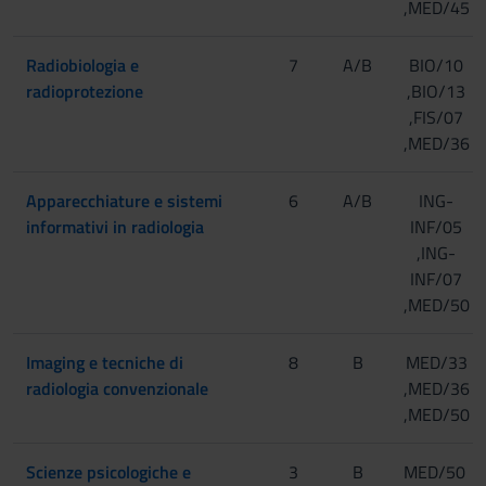
,MED/45
Radiobiologia e
7
A/B
BIO/10
radioprotezione
,BIO/13
,FIS/07
,MED/36
Apparecchiature e sistemi
6
A/B
ING-
informativi in radiologia
INF/05
,ING-
INF/07
,MED/50
Imaging e tecniche di
8
B
MED/33
radiologia convenzionale
,MED/36
,MED/50
Scienze psicologiche e
3
B
MED/50