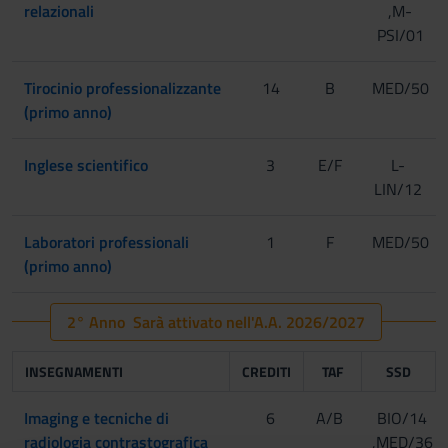
relazionali
,M-
PSI/01
Tirocinio professionalizzante
14
B
MED/50
(primo anno)
Inglese scientifico
3
E/F
L-
LIN/12
Laboratori professionali
1
F
MED/50
(primo anno)
2° Anno Sarà attivato nell'A.A. 2026/2027
INSEGNAMENTI
CREDITI
TAF
SSD
Imaging e tecniche di
6
A/B
BIO/14
radiologia contrastografica
,MED/36