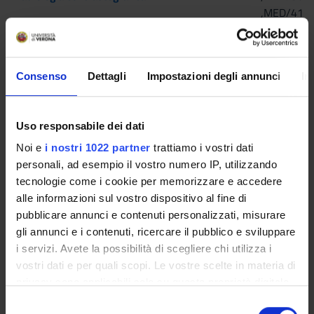
,MED/41
,MED/50
Radioterapia
7
A/B
FIS/07
Consenso
Dettagli
Impostazioni degli annunci
In
,MED/06
,MED/36
,MED/50
Uso responsabile dei dati
Noi e
i nostri 1022 partner
trattiamo i vostri dati
Risonanza magnetica
8
A/B
FIS/07
personali, ad esempio il vostro numero IP, utilizzando
,ING-
tecnologie come i cookie per memorizzare e accedere
INF/07
alle informazioni sul vostro dispositivo al fine di
,MED/36
pubblicare annunci e contenuti personalizzati, misurare
,MED/50
gli annunci e i contenuti, ricercare il pubblico e sviluppare
i servizi. Avete la possibilità di scegliere chi utilizza i
Tomografia computerizzata
7
A/B
FIS/07
vostri dati e per quali scopi. Le vostre scelte in materia di
(TC)
,ING-
privacy sono applicabili solo su questa proprietà digitale
INF/07
in cui avete effettuato le vostre scelte. È possibile
S
,MED/36