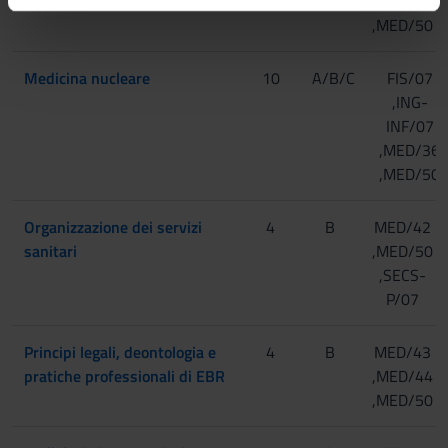
,MED/36
informazioni sul modo in cui utilizzi il nostro sito con i
,MED/50
nostri partner che si occupano di analisi dei dati web,
pubblicità e social media, i quali potrebbero combinarle
Medicina nucleare
10
A/B/C
FIS/07
con altre informazioni che hai fornito loro o che hanno
,ING-
raccolto dal tuo utilizzo dei loro servizi.
INF/07
,MED/36
,MED/50
Organizzazione dei servizi
4
B
MED/42
sanitari
,MED/50
,SECS-
P/07
Principi legali, deontologia e
4
B
MED/43
pratiche professionali di EBR
,MED/44
,MED/50