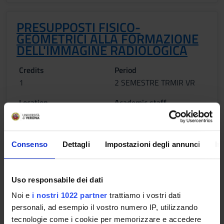
PRESUPPOSTI FISICO-
GEOMETRICI ALLA FORMAZIONE
DELL'IMMAGINE RADIOLOGICA
Credits
Period
1
2 SEMESTRE TRMIR VR
Location
Academic staff
VERONA
Andrea Guerra
Lessons timetable
Consenso
Dettagli
Impostazioni degli annunci
In
Uso responsabile dei dati
SISTEMI INFORMATIVI
Noi e
i nostri 1022 partner
trattiamo i vostri dati
RADIOLOGICI, ELABORAZIONE ED
personali, ad esempio il vostro numero IP, utilizzando
ARCHIVIAZIONE DELLE IMMAGINI
tecnologie come i cookie per memorizzare e accedere