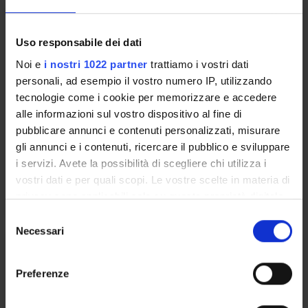
IMAGING SENOLOGICO
Uso responsabile dei dati
Credits
Noi e
i nostri 1022 partner
trattiamo i vostri dati
1
personali, ad esempio il vostro numero IP, utilizzando
Period
tecnologie come i cookie per memorizzare e accedere
1 SEMESTRE PROFESSIONI SANITARIE
alle informazioni sul vostro dispositivo al fine di
pubblicare annunci e contenuti personalizzati, misurare
Academic staff
gli annunci e i contenuti, ricercare il pubblico e sviluppare
Not yet assigned
i servizi. Avete la possibilità di scegliere chi utilizza i
vostri dati e per quali scopi. Le vostre scelte in materia di
Lessons timetable
privacy sono applicabili solo su questa proprietà digitale
in cui avete effettuato le vostre scelte. È possibile
S
modificare o revocare il proprio consenso in qualsiasi
Necessari
e
momento dalla Dichiarazione sui cookie o facendo clic
TECNICHE DI SENOLOGIA E DI
l
sull'icona di attivazione della privacy.
SCREENING MAMMOGRAFICO
e
Preferenze
z
Credits
Con il tuo consenso, vorremmo anche:
i