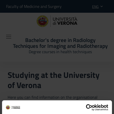
Faculty of Medicine and Surgery
ENG
Bachelor's degree in Radiology
Techniques for Imaging and Radiotherapy
Degree courses in health techniques
Studying at the University
of Verona
Here you can find information on the organisational
aspects of the Programme, lecture timetables, learning
activities and useful contact details for your time at the