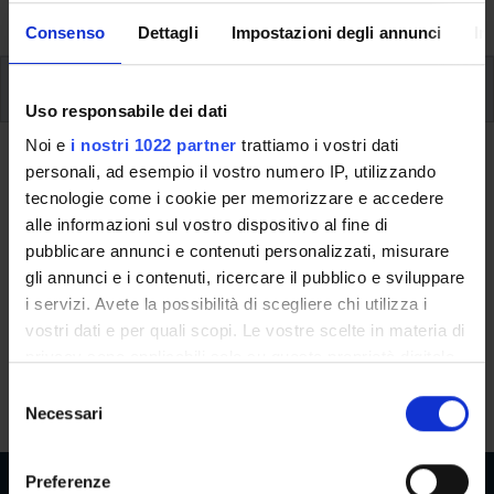
University, from enrolment to graduation.
Consenso
Dettagli
Impostazioni degli annunci
In
Modules
Uso responsabile dei dati
Noi e
i nostri 1022 partner
trattiamo i vostri dati
Back to the study plan
personali, ad esempio il vostro numero IP, utilizzando
tecnologie come i cookie per memorizzare e accedere
Elective studies (It will be
alle informazioni sul vostro dispositivo al fine di
activated in the A.Y. 2027/2028)
pubblicare annunci e contenuti personalizzati, misurare
gli annunci e i contenuti, ricercare il pubblico e sviluppare
Teaching code
Credits
i servizi. Avete la possibilità di scegliere chi utilizza i
4S001039
6
vostri dati e per quali scopi. Le vostre scelte in materia di
privacy sono applicabili solo su questa proprietà digitale
Scientific Disciplinary Sector (SSD)
in cui avete effettuato le vostre scelte. È possibile
S
- - -
modificare o revocare il proprio consenso in qualsiasi
Necessari
e
momento dalla Dichiarazione sui cookie o facendo clic
l
sull'icona di attivazione della privacy.
e
Preferenze