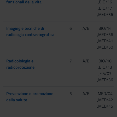
funzionali della vita
,BIO/16
,BIO/17
,MED/36
Imaging e tecniche di
6
A/B
BIO/14
radiologia contrastografica
,MED/36
,MED/41
,MED/50
Radiobiologia e
7
A/B
BIO/10
radioprotezione
,BIO/13
,FIS/07
,MED/36
Prevenzione e promozione
5
A/B
MED/04
della salute
,MED/42
,MED/45