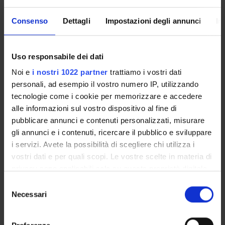
,MED/06
,MED/36
Consenso
Dettagli
Impostazioni degli annunci
In
,MED/50
Uso responsabile dei dati
Risonanza magnetica
8
A/B
FIS/07
,ING-
Noi e
i nostri 1022 partner
trattiamo i vostri dati
INF/07
personali, ad esempio il vostro numero IP, utilizzando
,MED/36
tecnologie come i cookie per memorizzare e accedere
,MED/50
alle informazioni sul vostro dispositivo al fine di
pubblicare annunci e contenuti personalizzati, misurare
gli annunci e i contenuti, ricercare il pubblico e sviluppare
Scienze psicologiche e
3
B
MED/50
i servizi. Avete la possibilità di scegliere chi utilizza i
relazionali
,M-
vostri dati e per quali scopi. Le vostre scelte in materia di
PSI/01
privacy sono applicabili solo su questa proprietà digitale
in cui avete effettuato le vostre scelte. È possibile
Tomografia computerizzata
7
A/B
FIS/07
S
modificare o revocare il proprio consenso in qualsiasi
Necessari
(TC)
,ING-
e
momento dalla Dichiarazione sui cookie o facendo clic
INF/07
l
sull'icona di attivazione della privacy.
,MED/36
e