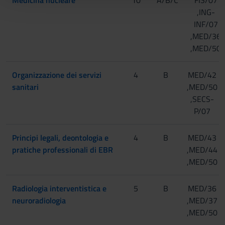
,ING-
con altre informazioni che hai fornito loro o che hanno
INF/07
raccolto dal tuo utilizzo dei loro servizi.
,MED/36
,MED/50
Organizzazione dei servizi
4
B
MED/42
sanitari
,MED/50
,SECS-
P/07
Principi legali, deontologia e
4
B
MED/43
pratiche professionali di EBR
,MED/44
,MED/50
Radiologia interventistica e
5
B
MED/36
neuroradiologia
,MED/37
,MED/50