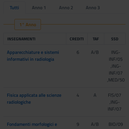
Tutti
Anno 1
Anno 2
Anno 3
1° Anno
INSEGNAMENTI
CREDITI
TAF
SSD
Apparecchiature e sistemi
6
A/B
ING-
informativi in radiologia
INF/05
,ING-
INF/07
,MED/50
Fisica applicata alle scienze
4
A
FIS/07
radiologiche
,ING-
INF/07
Fondamenti morfologici e
9
A/B
BIO/09