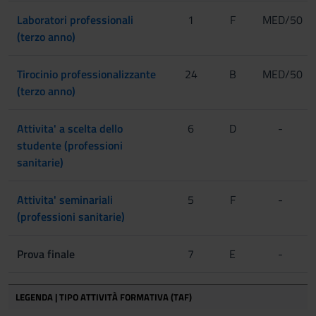
Laboratori professionali
1
F
MED/50
(terzo anno)
Tirocinio professionalizzante
24
B
MED/50
(terzo anno)
Attivita' a scelta dello
6
D
-
studente (professioni
sanitarie)
Attivita' seminariali
5
F
-
(professioni sanitarie)
Prova finale
7
E
-
LEGENDA | TIPO ATTIVITÀ FORMATIVA (TAF)