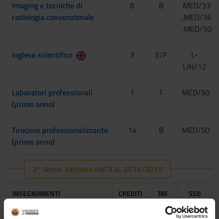
Imaging e tecniche di
8
B
MED/33
radiologia convenzionale
,MED/36
,MED/50
Inglese scientifico
3
E/F
L-
LIN/12
Laboratori professionali
1
F
MED/50
(primo anno)
Tirocinio professionalizzante
14
B
MED/50
(primo anno)
2° Anno Attivato nell'A.A. 2014/2015
INSEGNAMENTI
CREDITI
TAF
SSD
Radioterapia
7
A/B
FIS/07