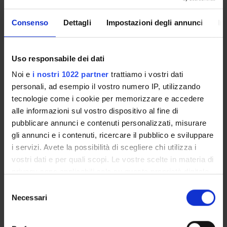
Orario Lezioni
Consenso
Dettagli
Impostazioni degli annunci
In
Uso responsabile dei dati
COMPETENZE RELAZIONALI E
Noi e
i nostri 1022 partner
trattiamo i vostri dati
COMUNICATIVE NELL'ESERCIZIO
personali, ad esempio il vostro numero IP, utilizzando
PROFESSIONALE
tecnologie come i cookie per memorizzare e accedere
alle informazioni sul vostro dispositivo al fine di
Crediti
pubblicare annunci e contenuti personalizzati, misurare
1
gli annunci e i contenuti, ricercare il pubblico e sviluppare
Periodo
i servizi. Avete la possibilità di scegliere chi utilizza i
Lezioni TRSM 1 ANNO 2 SEM
vostri dati e per quali scopi. Le vostre scelte in materia di
privacy sono applicabili solo su questa proprietà digitale
Sede
Docenti
in cui avete effettuato le vostre scelte. È possibile
S
VERONA
Federica Scarpa
modificare o revocare il proprio consenso in qualsiasi
Necessari
e
momento dalla Dichiarazione sui cookie o facendo clic
l
Orario Lezioni
sull'icona di attivazione della privacy.
e