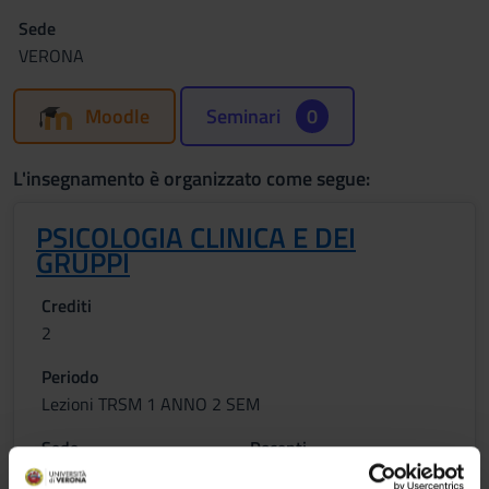
Sede
VERONA
Moodle
Seminari
0
L'insegnamento è organizzato come segue:
PSICOLOGIA CLINICA E DEI
GRUPPI
Crediti
2
Periodo
Lezioni TRSM 1 ANNO 2 SEM
Sede
Docenti
VERONA
Mariaelena Bertani