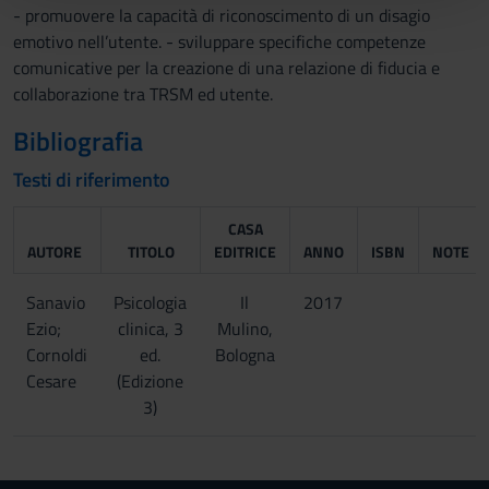
pubblicità e social media, i quali potrebbero combinarle
- promuovere la capacità di riconoscimento di un disagio
con altre informazioni che hai fornito loro o che hanno
emotivo nell’utente. - sviluppare specifiche competenze
raccolto dal tuo utilizzo dei loro servizi.
comunicative per la creazione di una relazione di fiducia e
collaborazione tra TRSM ed utente.
Bibliografia
Testi di riferimento
CASA
AUTORE
TITOLO
EDITRICE
ANNO
ISBN
NOTE
Sanavio
Psicologia
Il
2017
Ezio;
clinica, 3
Mulino,
Cornoldi
ed.
Bologna
Cesare
(Edizione
3)