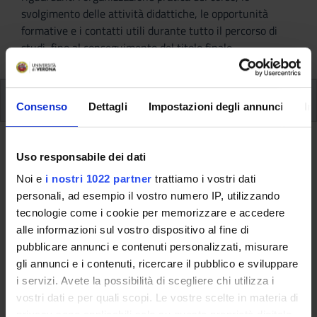
svolgimento delle attività didattiche, le opportunità
formative e i contatti utili durante tutto il percorso di
studi, fino al conseguimento del titolo finale.
Insegnamenti
Consenso
Dettagli
Impostazioni degli annunci
In
Ritorna al piano didattico
Uso responsabile dei dati
Tirocinio professionalizzante
Noi e
i nostri 1022 partner
trattiamo i vostri dati
personali, ad esempio il vostro numero IP, utilizzando
(secondo anno) (Sarà attivato
tecnologie come i cookie per memorizzare e accedere
nell'A.A. 2026/2027)
alle informazioni sul vostro dispositivo al fine di
pubblicare annunci e contenuti personalizzati, misurare
Codice insegnamento
Crediti
gli annunci e i contenuti, ricercare il pubblico e sviluppare
4S01546
20
i servizi. Avete la possibilità di scegliere chi utilizza i
vostri dati e per quali scopi. Le vostre scelte in materia di
Settore Scientifico Disciplinare (SSD)
privacy sono applicabili solo su questa proprietà digitale