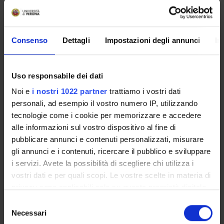
Coordinatore
Lingua di erogazione
Gabriela Constantin
Italiano
Seminari
0
Consenso
Dettagli
Impostazioni degli annunci
In
L'insegnamento è organizzato come segue:
Uso responsabile dei dati
ANATOMIA
Noi e
i nostri 1022 partner
trattiamo i vostri dati
personali, ad esempio il vostro numero IP, utilizzando
Crediti
Periodo
tecnologie come i cookie per memorizzare e accedere
2
LEZ ID - ALA - 1A 1 SEM
alle informazioni sul vostro dispositivo al fine di
pubblicare annunci e contenuti personalizzati, misurare
Docenti
gli annunci e i contenuti, ricercare il pubblico e sviluppare
Carlo Zancanaro
i servizi. Avete la possibilità di scegliere chi utilizza i
vostri dati e per quali scopi. Le vostre scelte in materia di
privacy sono applicabili solo su questa proprietà digitale
PATOLOGIA GENERALE
in cui avete effettuato le vostre scelte. È possibile
S
modificare o revocare il proprio consenso in qualsiasi
Necessari
e
momento dalla Dichiarazione sui cookie o facendo clic