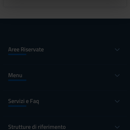
nostri partner che si occupano di analisi dei dati web,
pubblicità e social media, i quali potrebbero combinarle
con altre informazioni che hai fornito loro o che hanno
raccolto dal tuo utilizzo dei loro servizi.
Aree Riservate
Menu
Servizi e Faq
Strutture di riferimento