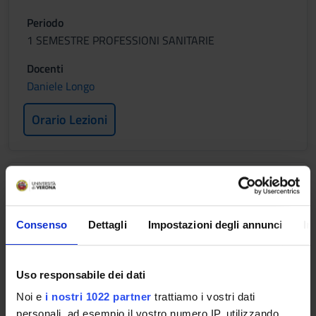
Periodo
1 SEMESTRE PROFESSIONI SANITARIE
Docenti
Daniele Longo
Orario Lezioni
PATOLOGIA GENERALE
Crediti
Consenso
Dettagli
Impostazioni degli annunci
In
2
Periodo
1 SEMESTRE PROFESSIONI SANITARIE
Uso responsabile dei dati
Noi e
i nostri 1022 partner
trattiamo i vostri dati
Docenti
personali, ad esempio il vostro numero IP, utilizzando