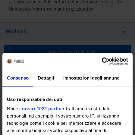
activities and useful contact details for your time at the
University, from enrolment to graduation.
Modules
Back to the study plan
Back to the modules per semester
Consenso
Dettagli
Impostazioni degli annunci
In
Clinical practice (3rd year)
(2015/2016)
Uso responsabile dei dati
Teaching code
Teacher
Noi e
i nostri 1022 partner
trattiamo i vostri dati
4S01556
Francesco Torre
personali, ad esempio il vostro numero IP, utilizzando
Coordinator
Credits
tecnologie come i cookie per memorizzare e accedere
alle informazioni sul vostro dispositivo al fine di
Francesco Torre
24