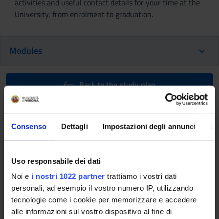
activities and useful contact details for your time at the
University, from enrolment to graduation.
Modules
Back to the study plan
Back to the modules per semester
Consenso
Dettagli
Impostazioni degli annunci
In
Clinical practice (3rd year)
(2015/2016)
Uso responsabile dei dati
Teaching code
Teacher
Noi e
i nostri 1022 partner
trattiamo i vostri dati
4S01556
Francesco Torre
personali, ad esempio il vostro numero IP, utilizzando
Coordinator
Credits
tecnologie come i cookie per memorizzare e accedere
alle informazioni sul vostro dispositivo al fine di
Francesco Torre
24