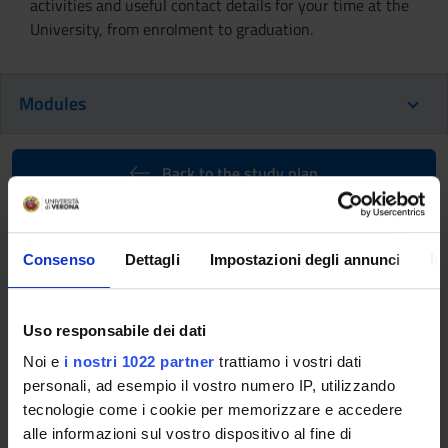
activities and useful contact details for your time at the
University, from enrolment to graduation.
Modules
Back to the study plan
Back to the modules per semester
Consenso
Dettagli
Impostazioni degli annunci
In
Clinical practice (3rd year)
(2019/2020)
Uso responsabile dei dati
Teaching code
Teacher
Noi e
i nostri 1022 partner
trattiamo i vostri dati
4S01556
Laura Nardon
personali, ad esempio il vostro numero IP, utilizzando
Coordinator
Credits
tecnologie come i cookie per memorizzare e accedere
Laura Nardon
24
alle informazioni sul vostro dispositivo al fine di