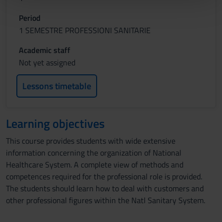
pubblicità e social media, i quali potrebbero combinarle
Period
con altre informazioni che hai fornito loro o che hanno
1 SEMESTRE PROFESSIONI SANITARIE
raccolto dal tuo utilizzo dei loro servizi.
Academic staff
Not yet assigned
Lessons timetable
Learning objectives
This course provides students with wide extensive
information concerning the organization of National
Healthcare System. A complete view of methods and
competences required for the professional role is provided.
The students should learn how to deal with customers and
other professional figures within the Natl Sanitary System.