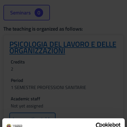
Seminars
0
The teaching is organized as follows:
PSICOLOGIA DEL LAVORO E DELLE
ORGANIZZAZIONI
Credits
2
Period
1 SEMESTRE PROFESSIONI SANITARIE
Academic staff
Not yet assigned
Lessons timetable