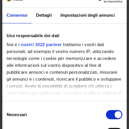
Consenso
Dettagli
Impostazioni degli annunci
In
ORGANIZZAZIONE E
LEGISLAZIONE DEI SISTEMI
SANITARI
Uso responsabile dei dati
Credits
Noi e
i nostri 1022 partner
trattiamo i vostri dati
1
personali, ad esempio il vostro numero IP, utilizzando
tecnologie come i cookie per memorizzare e accedere
Period
alle informazioni sul vostro dispositivo al fine di
1 SEMESTRE PROFESSIONI SANITARIE
pubblicare annunci e contenuti personalizzati, misurare
gli annunci e i contenuti, ricercare il pubblico e sviluppare
Academic staff
i servizi. Avete la possibilità di scegliere chi utilizza i
Not yet assigned
vostri dati e per quali scopi. Le vostre scelte in materia di
privacy sono applicabili solo su questa proprietà digitale
Lessons timetable
in cui avete effettuato le vostre scelte. È possibile
S
modificare o revocare il proprio consenso in qualsiasi
Necessari
e
momento dalla Dichiarazione sui cookie o facendo clic
l
DEONTOLOGIA E
sull'icona di attivazione della privacy.