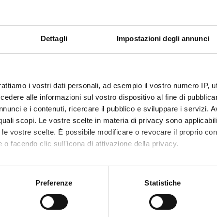
1 SEM
f
Academ
e
Willia
Dettagli
Impostazioni degli annunci
etable
Less
rattiamo i vostri dati personali, ad esempio il vostro numero IP, 
 TECNICHE DEGLI
MET
dere alle informazioni sul vostro dispositivo al fine di pubblica
TI EDUCATIVI
BAS
nunci e i contenuti, ricercare il pubblico e sviluppare i servizi. A
r quali scopi. Le vostre scelte in materia di privacy sono applicabi
Credit
to le vostre scelte. È possibile modificare o revocare il proprio 
1
 o facendo clic sull'icona di attivazione della privacy.
Period
mo anche:
ROFESSIONI SANITARIE
1 SEM
oni sulla tua posizione geografica, con un'approssimazione di qu
Preferenze
Statistiche
spositivo, scansionandolo attivamente alla ricerca di caratteristich
f
Academ
lta
Marian
aborati i tuoi dati personali e imposta le tue preferenze nella
s