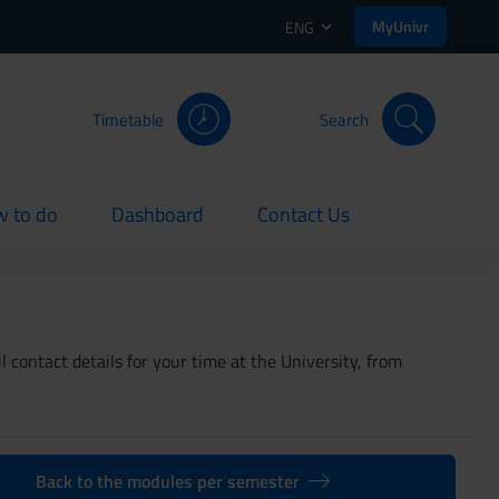
MyUnivr
ENG
Timetable
Search
 to do
Dashboard
Contact Us
rent
current
current
 contact details for your time at the University, from
Back to the modules per semester