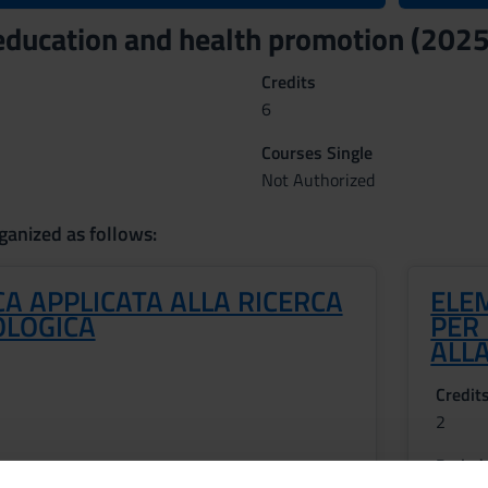
education and health promotion (202
Credits
6
Courses Single
Not Authorized
ganized as follows:
CA APPLICATA ALLA RICERCA
ELE
OLOGICA
PER
ALL
Credit
2
Period
ROFESSIONI SANITARIE