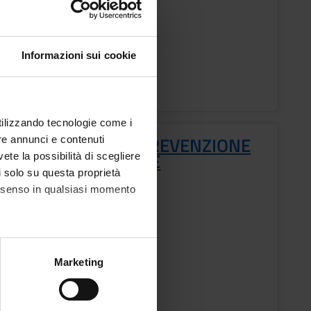
ESTRE PROFESSIONI SANITARIE
ic staff
m Mantovani
Informazioni sui cookie
ons timetable
utilizzando tecnologie come i
ODOLOGIA DELLA PREVENZIONE
re annunci e contenuti
ATA SULLE EVIDENZE
vete la possibilità di scegliere
li solo su questa proprietà
s
consenso in qualsiasi momento
ESTRE PROFESSIONI SANITARIE
alche metro,
Marketing
e specifiche (impronte
ic staff
na Purgato
ezione dettagli
. Puoi