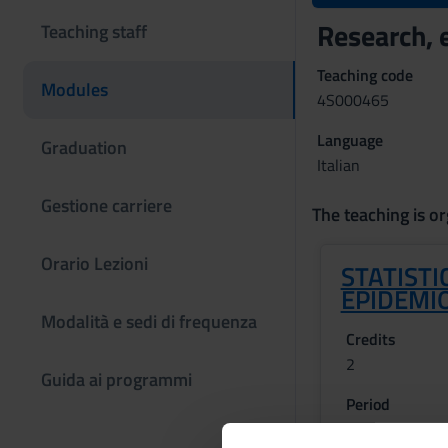
Research, 
Teaching staff
Teaching code
Modules
4S000465
Language
Graduation
Italian
Gestione carriere
The teaching is or
Orario Lezioni
STATISTI
EPIDEMI
Modalità e sedi di frequenza
Credits
2
Guida ai programmi
Period
1 SEMESTRE P