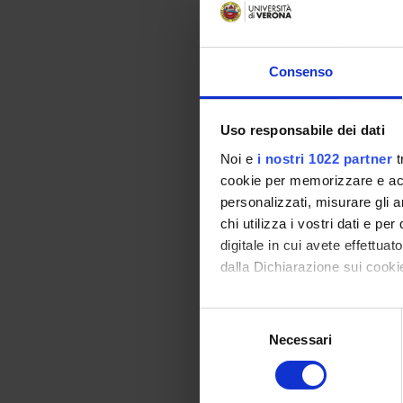
Academic staf
Riccardo Pertil
Consenso
Lessons tim
Uso responsabile dei dati
Noi e
i nostri 1022 partner
t
METODI E
cookie per memorizzare e acce
INTERVEN
personalizzati, misurare gli an
chi utilizza i vostri dati e pe
Credits
digitale in cui avete effettua
1
dalla Dichiarazione sui cookie
Period
Con il tuo consenso, vorrem
S
1 SEMESTRE P
raccogliere informazi
Necessari
e
Identificare il tuo di
Academic staf
l
digitali).
Valentina Vara
e
Approfondisci come vengono el