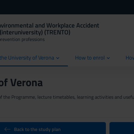
Environmental and Workplace Accident
(interuniversity) (TRENTO)
prevention professions
the University of Verona
How to enrol
How
cur
 of Verona
 the Programme, lecture timetables, learning activities and useful
Back to the study plan