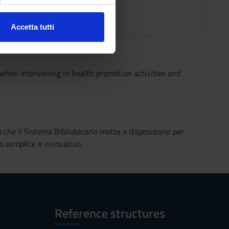
ons timetable
Accetta tutti
l media e per analizzare il
ostri partner che si occupano
azioni che hai fornito loro o
es when intervening in health promotion activities and
o che il Sistema Bibliotecario mette a disposizione per
o semplice e innovativo.
Reference structures