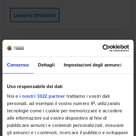
Lessons timetable
CHIMICA DELL'AMBIENTE E DEL
TERRITORIO
Credits
Consenso
Dettagli
Impostazioni degli annunci
In
2
Period
Uso responsabile dei dati
1 SEMESTRE PROFESSIONI SANITARIE
Noi e
i nostri 1022 partner
trattiamo i vostri dati
Location
Academic staff
personali, ad esempio il vostro numero IP, utilizzando
TRENTO
Michele Fedel
tecnologie come i cookie per memorizzare e accedere
alle informazioni sul vostro dispositivo al fine di
pubblicare annunci e contenuti personalizzati, misurare
Lessons timetable
gli annunci e i contenuti, ricercare il pubblico e sviluppare