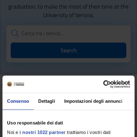
graduation, to make the most of their time at the
University of Verona.
How to do
/ Sport, cultura e vita universitaria
Consenso
Dettagli
Impostazioni degli annunci
In
Uso responsabile dei dati
Making room for innovation
Noi e
i nostri 1022 partner
trattiamo i vostri dati