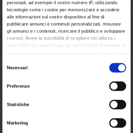
personali, ad esempio il vostro numero IP, utilizzando
tecnologie come i cookie per memorizzare e accedere
alle informazioni sul vostro dispositivo al fine di
pubblicare annunci e contenuti personalizzati, misurare
gli annunci e i contenuti, ricercare il pubblico e sviluppare
i servizi. Avete la possibilità di scegliere chi utilizza i
Univr Sport
vostri dati e per quali scopi. Le vostre scelte in materia di
privacy sono applicabili solo su questa proprietà digitale
in cui avete effettuato le vostre scelte. È possibile
S
modificare o revocare il proprio consenso in qualsiasi
Necessari
e
momento dalla Dichiarazione sui cookie o facendo clic
l
sull'icona di attivazione della privacy.
e
Preferenze
Centro Universitario Sportivo - CUS
z
Con il tuo consenso, vorremmo anche:
i
raccogliere informazioni sulla tua posizione
o
Statistiche
geografica, con un'approssimazione di qualche
n
metro,
e
Marketing
Identificare il tuo dispositivo, scansionandolo
d
attivamente alla ricerca di caratteristiche specifiche
e