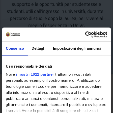
supporto e le opportunità per studentesse e
studenti, utili dall'ingresso in università, durante il
percorso di studi e dopo la laurea, per vivere al
meglio l’esperienza in UniVr.
Consenso
Dettagli
Impostazioni degli annunci
In
Uso responsabile dei dati
Noi e
i nostri 1022 partner
trattiamo i vostri dati
personali, ad esempio il vostro numero IP, utilizzando
Come fare per
/ Performance e Reporting
tecnologie come i cookie per memorizzare e accedere
alle informazioni sul vostro dispositivo al fine di
pubblicare annunci e contenuti personalizzati, misurare
gli annunci e i contenuti, ricercare il pubblico e sviluppare
i servizi. Avete la possibilità di scegliere chi utilizza i