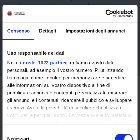
graduation, to make the most of their time at the
University of Verona.
Consenso
Dettagli
Impostazioni degli annunci
In
Uso responsabile dei dati
Noi e
i nostri 1022 partner
trattiamo i vostri dati
personali, ad esempio il vostro numero IP, utilizzando
tecnologie come i cookie per memorizzare e accedere
alle informazioni sul vostro dispositivo al fine di
How to do
/ Erasmus+ and study abroad
pubblicare annunci e contenuti personalizzati, misurare
gli annunci e i contenuti, ricercare il pubblico e sviluppare
i servizi. Avete la possibilità di scegliere chi utilizza i
vostri dati e per quali scopi. Le vostre scelte in materia di
privacy sono applicabili solo su questa proprietà digitale
Opportunities abroad for students
in cui avete effettuato le vostre scelte. È possibile
S
modificare o revocare il proprio consenso in qualsiasi
Necessari
e