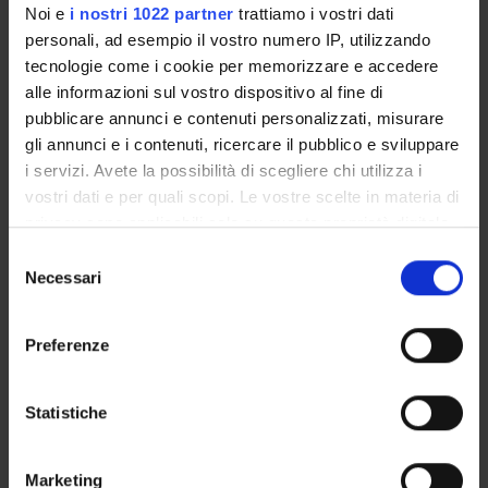
Noi e
i nostri 1022 partner
trattiamo i vostri dati
personali, ad esempio il vostro numero IP, utilizzando
Psicobiologia, neuroscienze e
6
C
M-
tecnologie come i cookie per memorizzare e accedere
contesti educativi
PSI/02
alle informazioni sul vostro dispositivo al fine di
pubblicare annunci e contenuti personalizzati, misurare
Teorie e tecniche di
9
B
M-
gli annunci e i contenuti, ricercare il pubblico e sviluppare
osservazione del
PSI/04
i servizi. Avete la possibilità di scegliere chi utilizza i
comportamento infantile
vostri dati e per quali scopi. Le vostre scelte in materia di
privacy sono applicabili solo su questa proprietà digitale
Lingua straniera B2
6
F
-
in cui avete effettuato le vostre scelte. È possibile
S
modificare o revocare il proprio consenso in qualsiasi
Necessari
e
momento dalla Dichiarazione sui cookie o facendo clic
2° Anno Attivato nell'A.A. 2024/2025
l
sull'icona di attivazione della privacy.
e
Preferenze
z
INSEGNAMENTI
CREDITI
TAF
SSD
Con il tuo consenso, vorremmo anche:
i
raccogliere informazioni sulla tua posizione
Ambiente, educazione e vita
9
B
M-
o
Statistiche
geografica, con un'approssimazione di qualche
affettiva
PED/01
n
metro,
e
Marketing