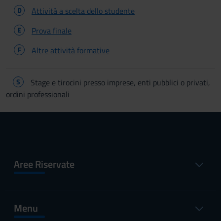
D
Attività a scelta dello studente
E
Prova finale
F
Altre attività formative
S
Stage e tirocini presso imprese, enti pubblici o privati,
ordini professionali
Aree Riservate
Menu