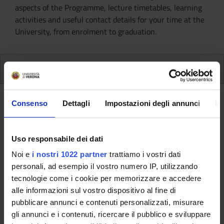
aspects of the Programme, lecture timetables, learning
activities and useful contact details for your time at the
University, from enrolment to graduation.
Additional learning activities
Ritorna a ulteriori attività formative
Consenso
Dettagli
Impostazioni degli annunci
In
Laboratory of human resource
management in educational
Uso responsabile dei dati
services (2014/2015)
Noi e
i nostri 1022 partner
trattiamo i vostri dati
personali, ad esempio il vostro numero IP, utilizzando
Teaching code
Teacher
tecnologie come i cookie per memorizzare e accedere
4S003557
Claudio Girelli
alle informazioni sul vostro dispositivo al fine di
pubblicare annunci e contenuti personalizzati, misurare
Coordinator
Credits
gli annunci e i contenuti, ricercare il pubblico e sviluppare
Claudio Girelli
1