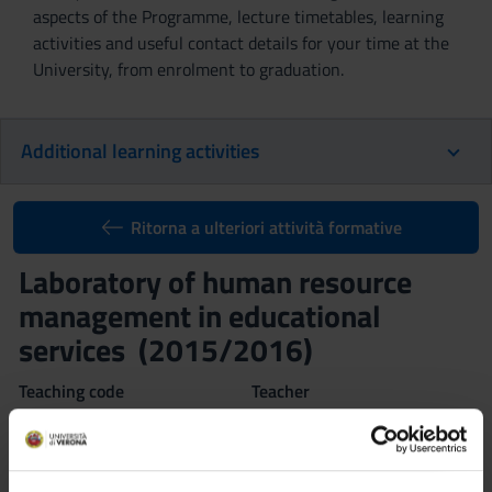
aspects of the Programme, lecture timetables, learning
activities and useful contact details for your time at the
University, from enrolment to graduation.
Additional learning activities
Ritorna a ulteriori attività formative
Laboratory of human resource
management in educational
services (2015/2016)
Teaching code
Teacher
4S003557
Claudio Girelli
Coordinator
Credits
Claudio Girelli
1