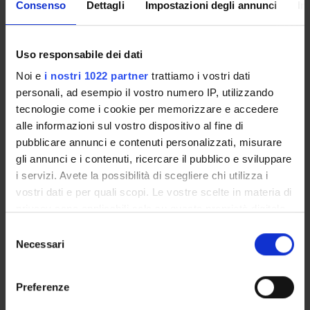
Consenso
Dettagli
Impostazioni degli annunci
In
Language
Italian
Uso responsabile dei dati
Scientific Disciplinary Sector (SSD)
Noi e
i nostri 1022 partner
trattiamo i vostri dati
M-PED/04 - EDUCATIONAL RESEARCH
personali, ad esempio il vostro numero IP, utilizzando
tecnologie come i cookie per memorizzare e accedere
Period
alle informazioni sul vostro dispositivo al fine di
Sem. IIA dal Feb 22, 2016 al Apr 24, 2016.
pubblicare annunci e contenuti personalizzati, misurare
gli annunci e i contenuti, ricercare il pubblico e sviluppare
Seminars
0
i servizi. Avete la possibilità di scegliere chi utilizza i
vostri dati e per quali scopi. Le vostre scelte in materia di
Learning outcomes
privacy sono applicabili solo su questa proprietà digitale
in cui avete effettuato le vostre scelte. È possibile
S
The laboratory provides the course on experiential context. It
modificare o revocare il proprio consenso in qualsiasi
Necessari
e
will be conducted with the participation of people who
momento dalla Dichiarazione sui cookie o facendo clic
l
professionally positions of second level in educational
sull'icona di attivazione della privacy.
e
services.
Preferenze
z
Con il tuo consenso, vorremmo anche: