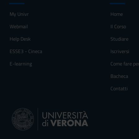
o
n
My Univr
Home
s
e
Webmail
Il Corso
n
Help Desk
Studiare
s
o
ESSE3 - Cineca
Iscriversi
E-learning
Come fare pe
Bacheca
Contatti