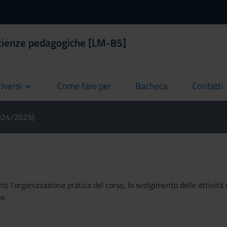
Scienze pedagogiche [LM-85]
riversi
Come fare per
Bacheca
Contatti
current
current
current
2024/2025)
ti l'organizzazione pratica del corso, lo svolgimento delle attività 
e.