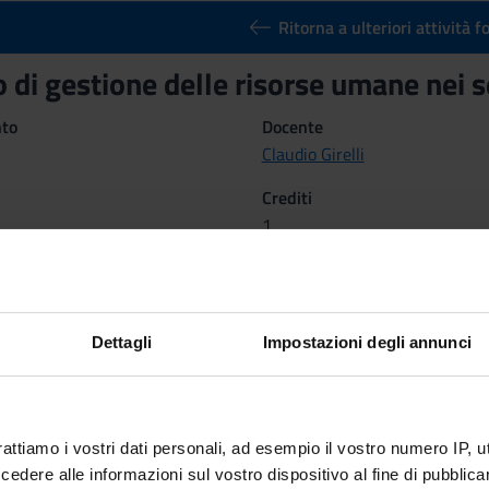
Ritorna a ulteriori attività 
o di gestione delle risorse umane nei 
nto
Docente
Claudio Girelli
Crediti
1
ne
Settore Scientifico Disciplinar
M-PED/04 - PEDAGOGIA SPE
Dettagli
Impostazioni degli annunci
 2016 al 24 apr 2016.
mativi
sce al corso il contesto esperienziale. Sarà infatti condotto con l'i
rattiamo i vostri dati personali, ad esempio il vostro numero IP, 
nterno di servizi educativi.
dere alle informazioni sul vostro dispositivo al fine di pubblica