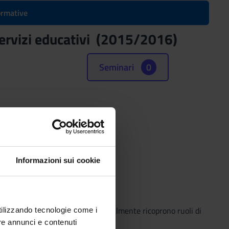
formative
servizi educativi (2015/2016)
Seminari
0
e (SSD)
RIMENTALE
Informazioni sui cookie
ntervento di persone che professionalmente ricoprono ruoli di
utilizzando tecnologie come i
re annunci e contenuti