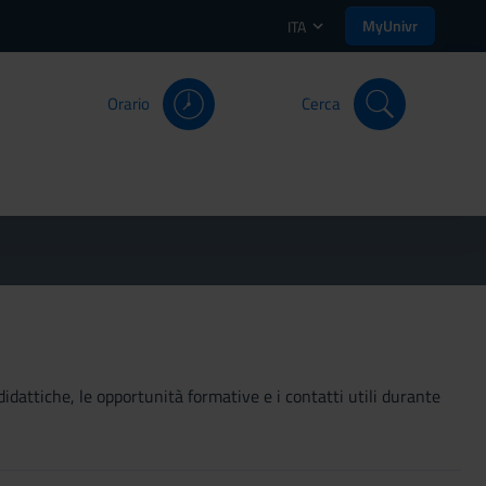
MyUnivr
ITA
Orario
Cerca
didattiche, le opportunità formative e i contatti utili durante