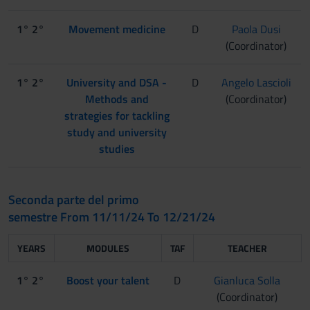
1° 2°
Movement medicine
D
Paola Dusi
(Coordinator)
1° 2°
University and DSA -
D
Angelo Lascioli
Methods and
(Coordinator)
strategies for tackling
study and university
studies
Seconda parte del primo
semestre From 11/11/24 To 12/21/24
YEARS
MODULES
TAF
TEACHER
1° 2°
Boost your talent
D
Gianluca Solla
(Coordinator)