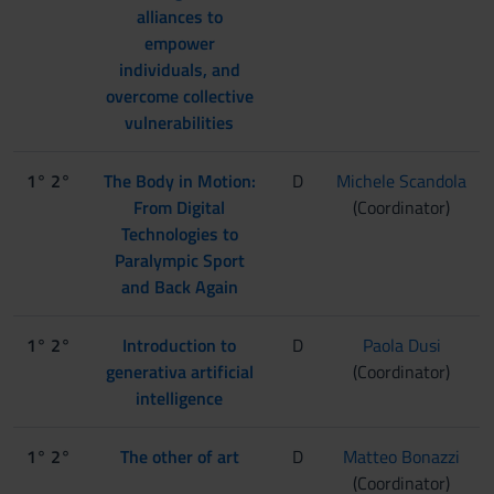
alliances to
empower
individuals, and
overcome collective
vulnerabilities
1° 2°
The Body in Motion:
D
Michele Scandola
From Digital
(Coordinator)
Technologies to
Paralympic Sport
and Back Again
1° 2°
Introduction to
D
Paola Dusi
generativa artificial
(Coordinator)
intelligence
1° 2°
The other of art
D
Matteo Bonazzi
(Coordinator)