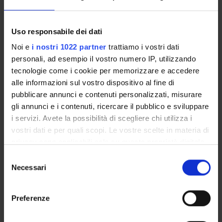
behavioral
(Coordinator)
observation
techniques
Uso responsabile dei dati
Noi e
i nostri 1022 partner
trattiamo i vostri dati
1° 2°
Neurosciences and
D
Valentina Moro
personali, ad esempio il vostro numero IP, utilizzando
legality
(Coordinator)
tecnologie come i cookie per memorizzare e accedere
alle informazioni sul vostro dispositivo al fine di
1° 2°
University and
D
Angelo Lascioli
pubblicare annunci e contenuti personalizzati, misurare
DSA - Methods
(Coordinator)
gli annunci e i contenuti, ricercare il pubblico e sviluppare
and strategies for
i servizi. Avete la possibilità di scegliere chi utilizza i
tackling study and
vostri dati e per quali scopi. Le vostre scelte in materia di
university studies
privacy sono applicabili solo su questa proprietà digitale
in cui avete effettuato le vostre scelte. È possibile
S
modificare o revocare il proprio consenso in qualsiasi
Necessari
e
Prima parte del secondo
momento dalla Dichiarazione sui cookie o facendo clic
l
semestre From 2/17/25 To 3/29/25
sull'icona di attivazione della privacy.
e
Preferenze
z
YEARS
MODULES
TAF
TEACHER
Con il tuo consenso, vorremmo anche:
i