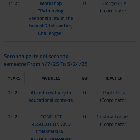
1° 2°
Workshop
D
Giorgio Erle
"Rethinking
(Coordinator)
Responsibility in the
face of 21st century
Challenges"
Seconda parte del secondo
semestre From 4/7/25 To 5/24/25
YEARS
MODULES
TAF
TEACHER
1° 2°
AI and creativity in
D
Paola Dusi
educational contexts
(Coordinator)
1° 2°
CONFLICT
D
Cristina Lonardi
RESOLUTION AND
(Coordinator)
CONSENSUAL
JUSTICE. Dialogues