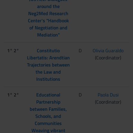
around the
Neg2Med Research
Center's "Handbook
of Negotiation and
Mediation"
1° 2°
Constitutio
D
Olivia Guaraldo
Libertatis: Arendtian
(Coordinator)
Trajectories between
the Law and
Institutions
1° 2°
Educational
D
Paola Dusi
Partnership
(Coordinator)
between Families,
Schools, and
Communities
Weaving vibrant