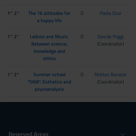
1° 2°
The 16 attitudes for
D
Paola Dusi
a happy life
1° 2°
Leibniz and Music.
D
Davide Poggi
Between science,
(Coordinator)
knowledge and
ethics
1° 2°
Summer school
D
Matteo Bonazzi
"SKIA". Esthetics and
(Coordinator)
psycoanalysis
Reserved Areas