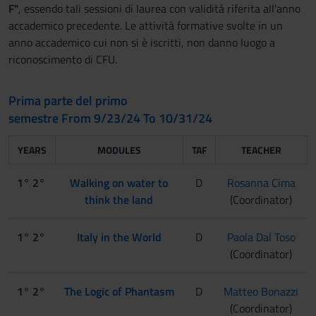
F"
, essendo tali sessioni di laurea con validità riferita all'anno
accademico precedente. Le attività formative svolte in un
anno accademico cui non si è iscritti, non danno luogo a
riconoscimento di CFU.
Prima parte del primo
semestre From 9/23/24 To 10/31/24
YEARS
MODULES
TAF
TEACHER
1° 2°
Walking on water to
D
Rosanna Cima
think the land
(Coordinator)
1° 2°
Italy in the World
D
Paola Dal Toso
(Coordinator)
1° 2°
The Logic of Phantasm
D
Matteo Bonazzi
(Coordinator)