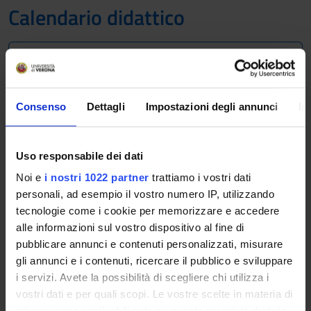
Calendario didattico
A.A. 2014/2015
Il calendario didattico indica i periodi di svolgimento delle
Consenso
Dettagli
Impostazioni degli annunci
In
attività formative, di sessioni d'esami, di laurea e di chiusura
per le festività.
Definizione dei periodi di lezione
Uso responsabile dei dati
Noi e
i nostri 1022 partner
trattiamo i vostri dati
PERIODO
DAL
AL
personali, ad esempio il vostro numero IP, utilizzando
tecnologie come i cookie per memorizzare e accedere
Sem. IA
1 ott 2014
16 nov
alle informazioni sul vostro dispositivo al fine di
2014
pubblicare annunci e contenuti personalizzati, misurare
gli annunci e i contenuti, ricercare il pubblico e sviluppare
Sem. IB
17 nov
18 gen
i servizi. Avete la possibilità di scegliere chi utilizza i
2014
2015
vostri dati e per quali scopi. Le vostre scelte in materia di
privacy sono applicabili solo su questa proprietà digitale