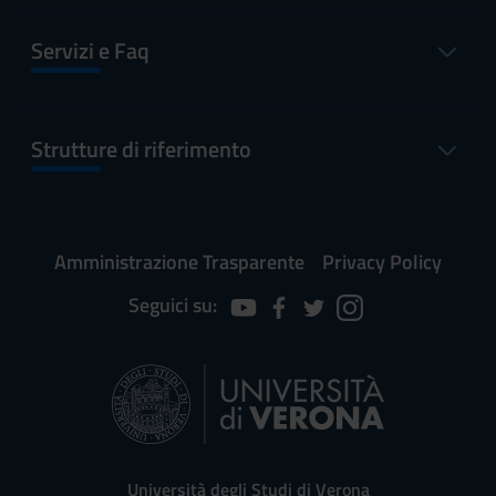
PERIODO
DAL
AL
Servizi e Faq
Festa di Ognissanti
1 nov 2014
1 nov
2014
Strutture di riferimento
Festa dell'Immacolata
8 dic 2014
8 dic 2014
Concezione
Vacanze Natalizie
22 dic
6 gen
Amministrazione Trasparente
Privacy Policy
2014
2015
Seguici su:
Vacanze Pasquali
2 apr 2015
7 apr 2015
Festa della Liberazione
25 apr
25 apr
2015
2015
Festa dei lavoratori
1 mag
1 mag
Università degli Studi di Verona